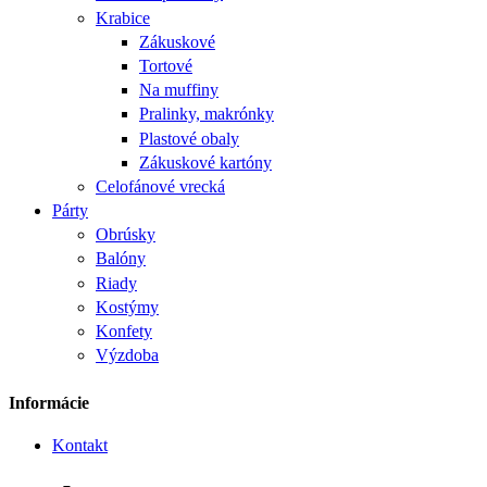
Krabice
Zákuskové
Tortové
Na muffiny
Pralinky, makrónky
Plastové obaly
Zákuskové kartóny
Celofánové vrecká
Párty
Obrúsky
Balóny
Riady
Kostýmy
Konfety
Výzdoba
Informácie
Kontakt