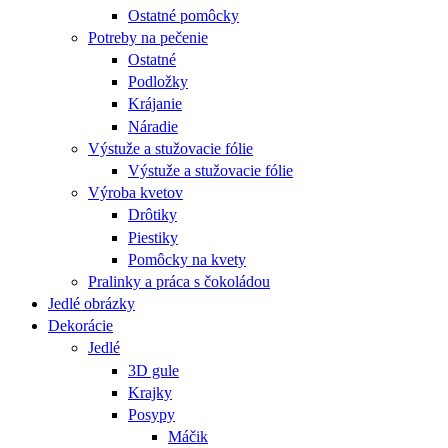
Ostatné pomôcky
Potreby na pečenie
Ostatné
Podložky
Krájanie
Náradie
Výstuže a stužovacie fólie
Výstuže a stužovacie fólie
Výroba kvetov
Drôtiky
Piestiky
Pomôcky na kvety
Pralinky a práca s čokoládou
Jedlé obrázky
Dekorácie
Jedlé
3D gule
Krajky
Posypy
Máčik