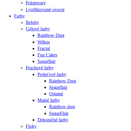
Polotovary
Lyofilizované ovocie
Farby
Beloby
Gélové farby
Rainbow Dust
Wilton
Fractal
Fun Cakes
Sugarflair
Prachové farby
Perleťové farby
Rainbow Dust
Sugarflair
Ostatné
Matné farby
Rainbow dust
SugarFlair
Dekoračné farby
Fixky