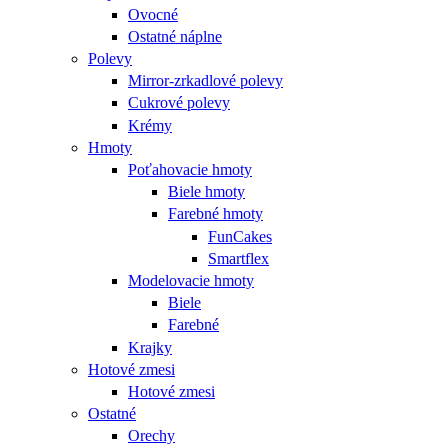
Ovocné
Ostatné náplne
Polevy
Mirror-zrkadlové polevy
Cukrové polevy
Krémy
Hmoty
Poťahovacie hmoty
Biele hmoty
Farebné hmoty
FunCakes
Smartflex
Modelovacie hmoty
Biele
Farebné
Krajky
Hotové zmesi
Hotové zmesi
Ostatné
Orechy