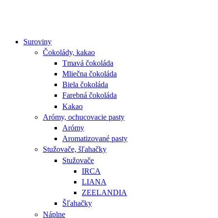
Suroviny
Čokolády, kakao
Tmavá čokoláda
Mliečna čokoláda
Biela čokoláda
Farebná čokoláda
Kakao
Arómy, ochucovacie pasty
Arómy
Aromatizované pasty
Stužovače, šľahačky
Stužovače
IRCA
LIANA
ZEELANDIA
Šľahačky
Náplne