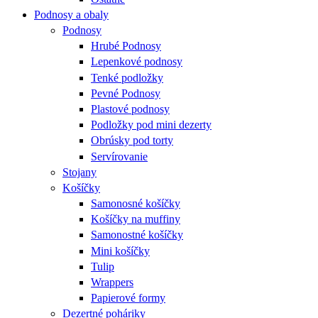
Podnosy a obaly
Podnosy
Hrubé Podnosy
Lepenkové podnosy
Tenké podložky
Pevné Podnosy
Plastové podnosy
Podložky pod mini dezerty
Obrúsky pod torty
Servírovanie
Stojany
Košíčky
Samonosné košíčky
Košíčky na muffiny
Samonostné košíčky
Mini košíčky
Tulip
Wrappers
Papierové formy
Dezertné poháriky