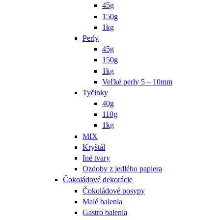
45g
150g
1kg
Perly
45g
150g
1kg
Veľké perly 5 – 10mm
Tyčinky
40g
110g
1kg
MIX
Kryštál
Iné tvary
Ozdoby z jedlého papiera
Čokoládové dekorácie
Čokoládové posypy
Malé balenia
Gastro balenia