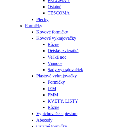
FELCMAN
Ostatné
TESCOMA
Plechy
Formičky
Kovové formičky
Kovové vykrajovačky
Rôzne
Detské, zvieratká
Veľká noc
Vianoce
Sady vykrajovačiek
Plastové vykrajovačky
Formičky
JEM
FMM
KVETY, LISTY
Rôzne
Vypichovače s piestom
Abecedy
Ostatné formičky