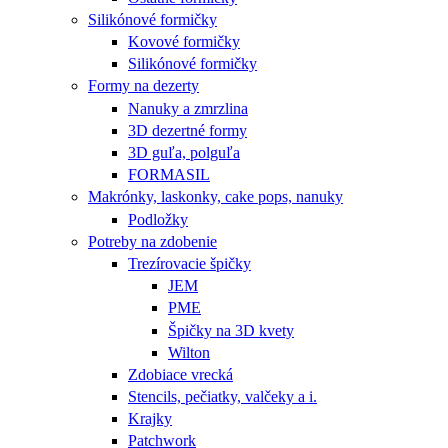
Silikónové formičky
Kovové formičky
Silikónové formičky
Formy na dezerty
Nanuky a zmrzlina
3D dezertné formy
3D guľa, polguľa
FORMASIL
Makrónky, laskonky, cake pops, nanuky
Podložky
Potreby na zdobenie
Trezírovacie špičky
JEM
PME
Špičky na 3D kvety
Wilton
Zdobiace vrecká
Stencils, pečiatky, valčeky a i.
Krajky
Patchwork