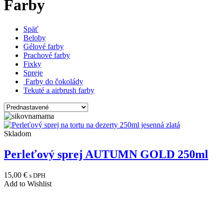
Farby
Späť
Beloby
Gélové farby
Prachové farby
Fixky
Spreje
Farby do čokolády
Tekuté a airbrush farby
Skladom
Perleťový sprej AUTUMN GOLD 250ml
15,00
€
s DPH
Add to Wishlist