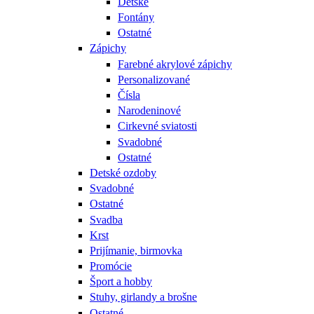
Detské
Fontány
Ostatné
Zápichy
Farebné akrylové zápichy
Personalizované
Čísla
Narodeninové
Cirkevné sviatosti
Svadobné
Ostatné
Detské ozdoby
Svadobné
Ostatné
Svadba
Krst
Prijímanie, birmovka
Promócie
Šport a hobby
Stuhy, girlandy a brošne
Ostatné