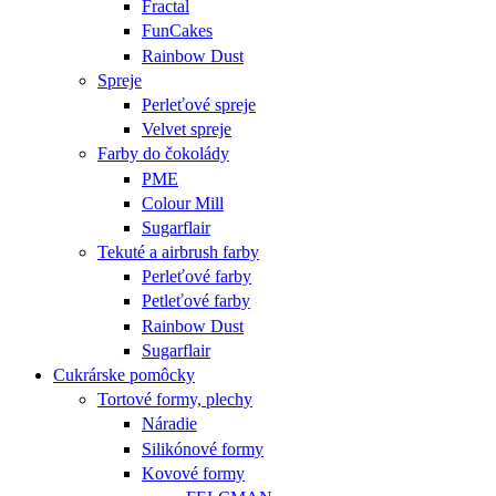
Fractal
FunCakes
Rainbow Dust
Spreje
Perleťové spreje
Velvet spreje
Farby do čokolády
PME
Colour Mill
Sugarflair
Tekuté a airbrush farby
Perleťové farby
Petleťové farby
Rainbow Dust
Sugarflair
Cukrárske pomôcky
Tortové formy, plechy
Náradie
Silikónové formy
Kovové formy