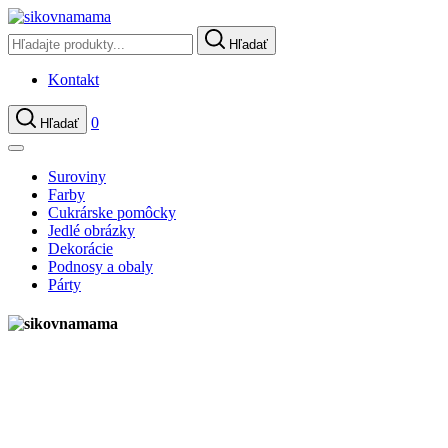
Hľadať
Kontakt
0
Hľadať
Suroviny
Farby
Cukrárske pomôcky
Jedlé obrázky
Dekorácie
Podnosy a obaly
Párty