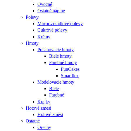
Ovocné
Ostatné náplne
Polevy
Mirror-zrkadlové polevy
Cukrové polevy
Krémy
Hmoty
Poťahovacie hmoty
Biele hmoty
Farebné hmoty
FunCakes
Smartflex
Modelovacie hmoty
Biele
Farebné
Krajky
Hotové zmesi
Hotové zmesi
Ostatné
Orechy