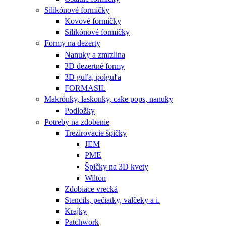
Silikónové formičky
Kovové formičky
Silikónové formičky
Formy na dezerty
Nanuky a zmrzlina
3D dezertné formy
3D guľa, polguľa
FORMASIL
Makrónky, laskonky, cake pops, nanuky
Podložky
Potreby na zdobenie
Trezírovacie špičky
JEM
PME
Špičky na 3D kvety
Wilton
Zdobiace vrecká
Stencils, pečiatky, valčeky a i.
Krajky
Patchwork