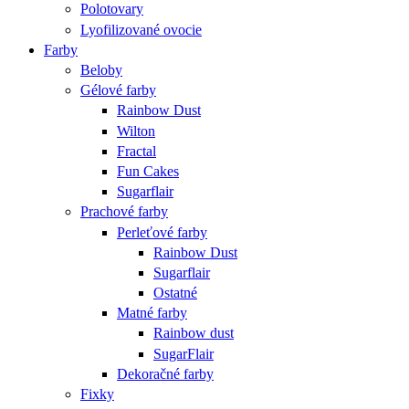
Polotovary
Lyofilizované ovocie
Farby
Beloby
Gélové farby
Rainbow Dust
Wilton
Fractal
Fun Cakes
Sugarflair
Prachové farby
Perleťové farby
Rainbow Dust
Sugarflair
Ostatné
Matné farby
Rainbow dust
SugarFlair
Dekoračné farby
Fixky