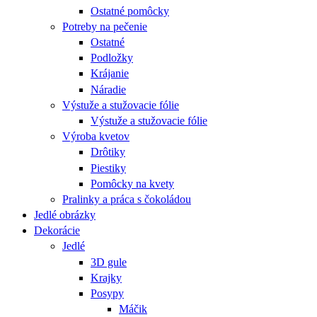
Ostatné pomôcky
Potreby na pečenie
Ostatné
Podložky
Krájanie
Náradie
Výstuže a stužovacie fólie
Výstuže a stužovacie fólie
Výroba kvetov
Drôtiky
Piestiky
Pomôcky na kvety
Pralinky a práca s čokoládou
Jedlé obrázky
Dekorácie
Jedlé
3D gule
Krajky
Posypy
Máčik