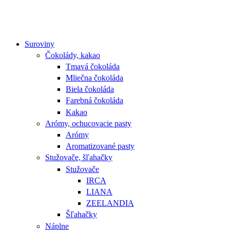
Suroviny
Čokolády, kakao
Tmavá čokoláda
Mliečna čokoláda
Biela čokoláda
Farebná čokoláda
Kakao
Arómy, ochucovacie pasty
Arómy
Aromatizované pasty
Stužovače, šľahačky
Stužovače
IRCA
LIANA
ZEELANDIA
Šľahačky
Náplne