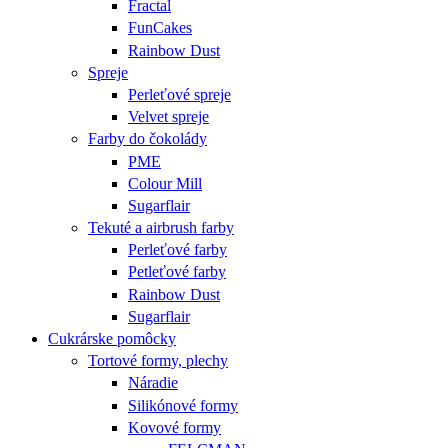
Fractal
FunCakes
Rainbow Dust
Spreje
Perleťové spreje
Velvet spreje
Farby do čokolády
PME
Colour Mill
Sugarflair
Tekuté a airbrush farby
Perleťové farby
Petleťové farby
Rainbow Dust
Sugarflair
Cukrárske pomôcky
Tortové formy, plechy
Náradie
Silikónové formy
Kovové formy