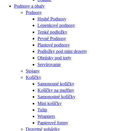
Podnosy a obaly
Podnosy
Hrubé Podnosy
Lepenkové podnosy
Tenké podložky
Pevné Podnosy
Plastové podnosy
Podložky pod mini dezerty
Obrúsky pod torty
Servírovanie
Stojany
Košíčky
Samonosné košíčky
Košíčky na muffiny
Samonostné košíčky
Mini košíčky
Tulip
Wrappers
Papierové formy
Dezertné poháriky