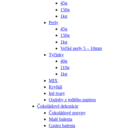
45g
150g
1kg
Perly
45g
150g
1kg
Veľké perly 5 – 10mm
Tyčinky
40g
110g
1kg
MIX
Kryštál
Iné tvary
Ozdoby z jedlého papiera
Čokoládové dekorácie
Čokoládové posypy
Malé balenia
Gastro balenia