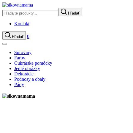
Hľadať
Kontakt
0
Hľadať
Suroviny
Farby
Cukrárske pomôcky
Jedlé obrázky
Dekorácie
Podnosy a obaly
Párty