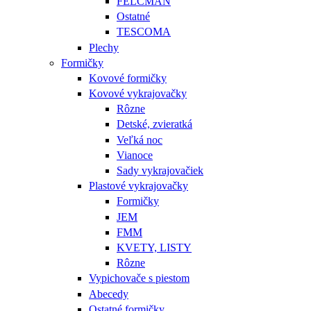
FELCMAN
Ostatné
TESCOMA
Plechy
Formičky
Kovové formičky
Kovové vykrajovačky
Rôzne
Detské, zvieratká
Veľká noc
Vianoce
Sady vykrajovačiek
Plastové vykrajovačky
Formičky
JEM
FMM
KVETY, LISTY
Rôzne
Vypichovače s piestom
Abecedy
Ostatné formičky