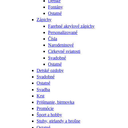
Detské
Fontány
Ostatné
Zápichy
Farebné akrylové zápichy
Personalizované
Čísla
Narodeninové
Cirkevné sviatosti
Svadobné
Ostatné
Detské ozdoby
Svadobné
Ostatné
Svadba
Krst
Prijímanie, birmovka
Promócie
Šport a hobby
Stuhy, girlandy a brošne
Ostatné