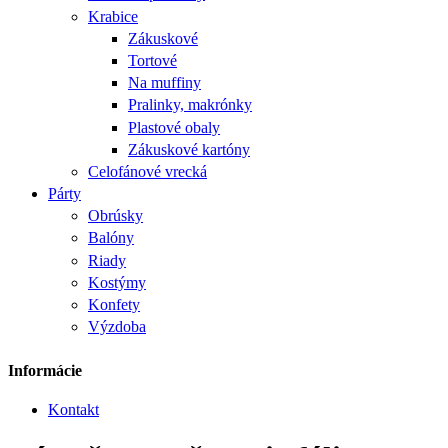
Krabice
Zákuskové
Tortové
Na muffiny
Pralinky, makrónky
Plastové obaly
Zákuskové kartóny
Celofánové vrecká
Párty
Obrúsky
Balóny
Riady
Kostýmy
Konfety
Výzdoba
Informácie
Kontakt