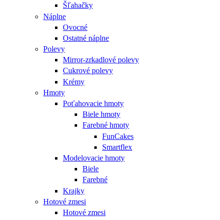
Šľahačky
Náplne
Ovocné
Ostatné náplne
Polevy
Mirror-zrkadlové polevy
Cukrové polevy
Krémy
Hmoty
Poťahovacie hmoty
Biele hmoty
Farebné hmoty
FunCakes
Smartflex
Modelovacie hmoty
Biele
Farebné
Krajky
Hotové zmesi
Hotové zmesi