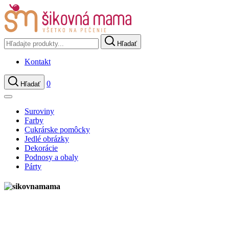
Hľadať
Kontakt
0
Hľadať
Suroviny
Farby
Cukrárske pomôcky
Jedlé obrázky
Dekorácie
Podnosy a obaly
Párty