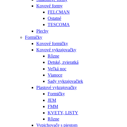
Kovové formy
FELCMAN
Ostatné
TESCOMA
Plechy
Formičky
Kovové formičky
Kovové vykrajovačky
Rôzne
Detské, zvieratká
Veľká noc
Vianoce
Sady vykrajovačiek
Plastové vykrajovačky
Formičky
JEM
FMM
KVETY, LISTY
Rôzne
Vypichovače s piestom