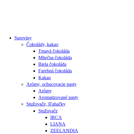
Suroviny
Čokolády, kakao
Tmavá čokoláda
Mliečna čokoláda
Biela čokoláda
Farebná čokoláda
Kakao
Arómy, ochucovacie pasty
Arómy
Aromatizované pasty
Stužovače, šľahačky
Stužovače
IRCA
LIANA
ZEELANDIA