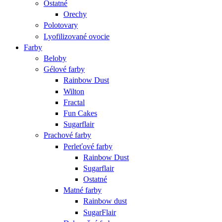
Ostatné
Orechy
Polotovary
Lyofilizované ovocie
Farby
Beloby
Gélové farby
Rainbow Dust
Wilton
Fractal
Fun Cakes
Sugarflair
Prachové farby
Perleťové farby
Rainbow Dust
Sugarflair
Ostatné
Matné farby
Rainbow dust
SugarFlair