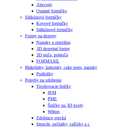
Abecedy
Ostatné formičky
Silikónové formičky
Kovové formičky
Silikónové formičky
Formy na dezerty
Nanuky a zmrzlina
3D dezertné formy
3D guľa, polguľa
FORMASIL
Makrónky, laskonky, cake pops, nanuky
Podložky
Potreby na zdobenie
Trezírovacie špičky
JEM
PME
Špičky na 3D kvety
Wilton
Zdobiace vrecká
Stencils, pečiatky, valčeky a i.