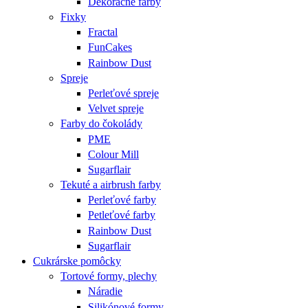
Dekoračné farby
Fixky
Fractal
FunCakes
Rainbow Dust
Spreje
Perleťové spreje
Velvet spreje
Farby do čokolády
PME
Colour Mill
Sugarflair
Tekuté a airbrush farby
Perleťové farby
Petleťové farby
Rainbow Dust
Sugarflair
Cukrárske pomôcky
Tortové formy, plechy
Náradie
Silikónové formy