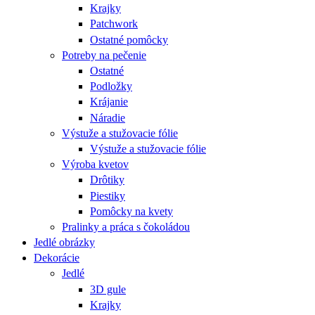
Krajky
Patchwork
Ostatné pomôcky
Potreby na pečenie
Ostatné
Podložky
Krájanie
Náradie
Výstuže a stužovacie fólie
Výstuže a stužovacie fólie
Výroba kvetov
Drôtiky
Piestiky
Pomôcky na kvety
Pralinky a práca s čokoládou
Jedlé obrázky
Dekorácie
Jedlé
3D gule
Krajky