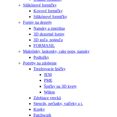
Silikónové formičky
Kovové formičky
Silikónové formičky
Formy na dezerty
Nanuky a zmrzlina
3D dezertné formy
3D guľa, polguľa
FORMASIL
Makrónky, laskonky, cake pops, nanuky
Podložky
Potreby na zdobenie
Trezírovacie špičky
JEM
PME
Špičky na 3D kvety
Wilton
Zdobiace vrecká
Stencils, pečiatky, valčeky a i.
Krajky
Patchwork