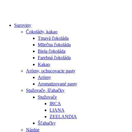
Suroviny
Čokolády, kakao
Tmavá čokoláda
Mliečna čokoláda
Biela čokoláda
Farebná čokoláda
Kakao
Arómy, ochucovacie pasty
Arómy
Aromatizované pasty
Stužovače, šľahačky
Stužovače
IRCA
LIANA
ZEELANDIA
Šľahačky
Náplne