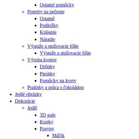
Ostatné pomôcky
Potreby na pečenie
Ostatné
Podložky
Krájanie
Náradie
Výstuže a stužovacie fólie
Výstuže a stužovacie fólie
Výroba kvetov
Drôtiky
Piestiky
Pomôcky na kvety
Pralinky a práca s čokoládou
Jedlé obrázky
Dekorácie
Jedlé
3D gule
Krajky
Posypy
Máčik