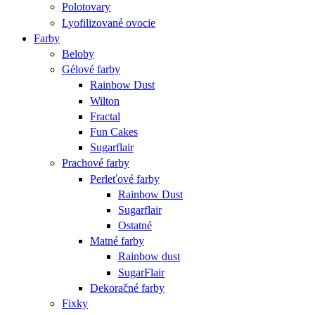
Polotovary
Lyofilizované ovocie
Farby
Beloby
Gélové farby
Rainbow Dust
Wilton
Fractal
Fun Cakes
Sugarflair
Prachové farby
Perleťové farby
Rainbow Dust
Sugarflair
Ostatné
Matné farby
Rainbow dust
SugarFlair
Dekoračné farby
Fixky