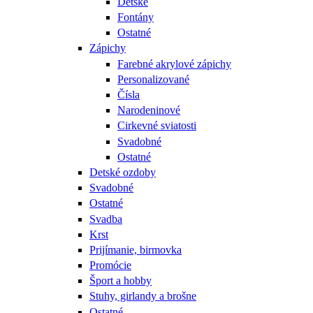
Detské
Fontány
Ostatné
Zápichy
Farebné akrylové zápichy
Personalizované
Čísla
Narodeninové
Cirkevné sviatosti
Svadobné
Ostatné
Detské ozdoby
Svadobné
Ostatné
Svadba
Krst
Prijímanie, birmovka
Promócie
Šport a hobby
Stuhy, girlandy a brošne
Ostatné