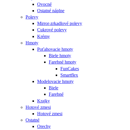
Ovocné
Ostatné náplne
Polevy
Mirror-zrkadlové polevy
Cukrové polevy
Krémy
Hmoty
Poťahovacie hmoty
Biele hmoty
Farebné hmoty
FunCakes
Smartflex
Modelovacie hmoty
Biele
Farebné
Krajky
Hotové zmesi
Hotové zmesi
Ostatné
Orechy