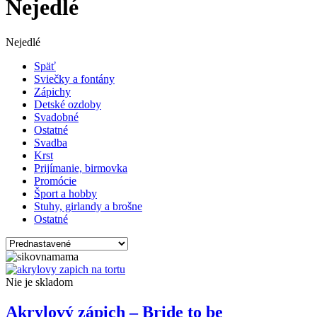
Nejedlé
Nejedlé
Späť
Sviečky a fontány
Zápichy
Detské ozdoby
Svadobné
Ostatné
Svadba
Krst
Prijímanie, birmovka
Promócie
Šport a hobby
Stuhy, girlandy a brošne
Ostatné
Nie je skladom
Akrylový zápich – Bride to be