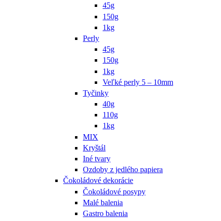
45g
150g
1kg
Perly
45g
150g
1kg
Veľké perly 5 – 10mm
Tyčinky
40g
110g
1kg
MIX
Kryštál
Iné tvary
Ozdoby z jedlého papiera
Čokoládové dekorácie
Čokoládové posypy
Malé balenia
Gastro balenia