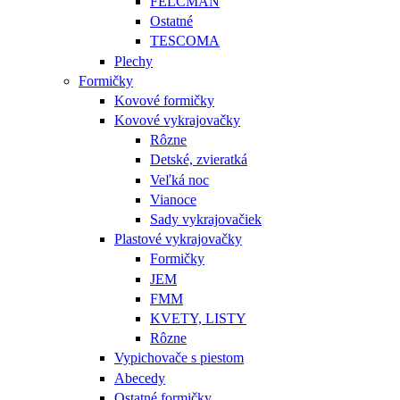
FELCMAN
Ostatné
TESCOMA
Plechy
Formičky
Kovové formičky
Kovové vykrajovačky
Rôzne
Detské, zvieratká
Veľká noc
Vianoce
Sady vykrajovačiek
Plastové vykrajovačky
Formičky
JEM
FMM
KVETY, LISTY
Rôzne
Vypichovače s piestom
Abecedy
Ostatné formičky