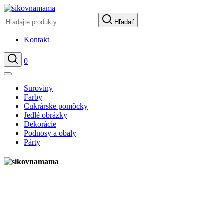
Hľadať
Kontakt
0
Hľadať
Suroviny
Farby
Cukrárske pomôcky
Jedlé obrázky
Dekorácie
Podnosy a obaly
Párty