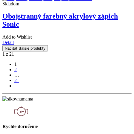
Skladom
Obojstranný farebný akrylový zápich
Sonic
Add to Wishlist
Detail
Načítať ďalšie produkty
1
z
21
1
2
…
21
Rýchle doručenie