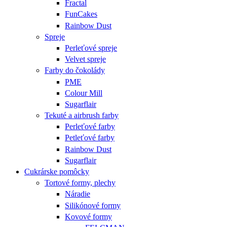
Fractal
FunCakes
Rainbow Dust
Spreje
Perleťové spreje
Velvet spreje
Farby do čokolády
PME
Colour Mill
Sugarflair
Tekuté a airbrush farby
Perleťové farby
Petleťové farby
Rainbow Dust
Sugarflair
Cukrárske pomôcky
Tortové formy, plechy
Náradie
Silikónové formy
Kovové formy