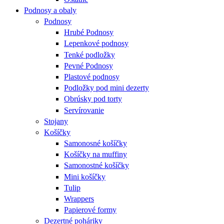
Podnosy a obaly
Podnosy
Hrubé Podnosy
Lepenkové podnosy
Tenké podložky
Pevné Podnosy
Plastové podnosy
Podložky pod mini dezerty
Obrúsky pod torty
Servírovanie
Stojany
Košíčky
Samonosné košíčky
Košíčky na muffiny
Samonostné košíčky
Mini košíčky
Tulip
Wrappers
Papierové formy
Dezertné poháriky