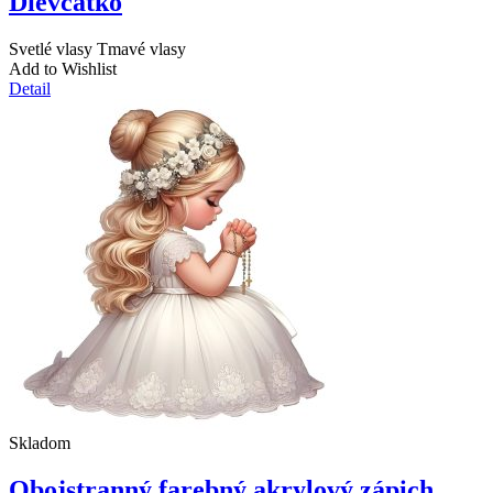
Dievčatko
Svetlé vlasy
Tmavé vlasy
Add to Wishlist
Detail
Skladom
Obojstranný farebný akrylový zápich