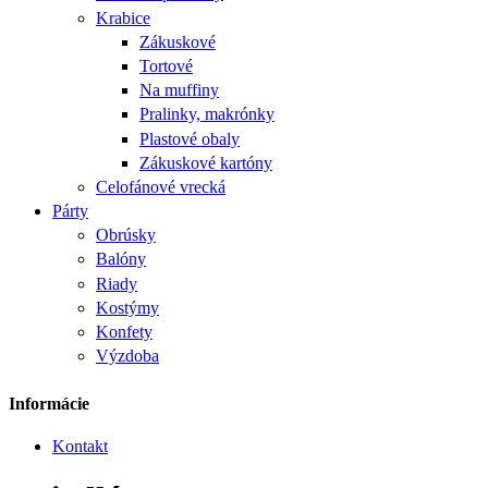
Krabice
Zákuskové
Tortové
Na muffiny
Pralinky, makrónky
Plastové obaly
Zákuskové kartóny
Celofánové vrecká
Párty
Obrúsky
Balóny
Riady
Kostýmy
Konfety
Výzdoba
Informácie
Kontakt