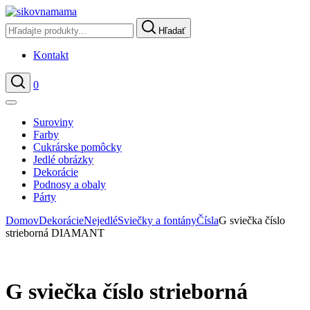
Hľadať
Kontakt
0
Hľadať
Suroviny
Farby
Cukrárske pomôcky
Jedlé obrázky
Dekorácie
Podnosy a obaly
Párty
Domov
Dekorácie
Nejedlé
Sviečky a fontány
Čísla
G sviečka číslo
strieborná DIAMANT
G sviečka číslo strieborná