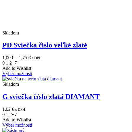
Skladom
PD Sviečka číslo veľké zlaté
Price
1,00
€
–
1,75
€
s DPH
range:
0
1
2
+7
1,00 €
Add to Wishlist
through
Výber možností
1,75 €
Skladom
G sviečka číslo zlatá DIAMANT
1,02
€
s DPH
0
1
2
+7
Add to Wishlist
Výber možností