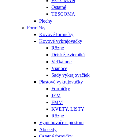
FELCMAN
Ostatné
TESCOMA
Plechy
Formičky
Kovové formičky
Kovové vykrajovačky
Rôzne
Detské, zvieratká
Veľká noc
Vianoce
Sady vykrajovačiek
Plastové vykrajovačky
Formičky
JEM
FMM
KVETY, LISTY
Rôzne
Vypichovače s piestom
Abecedy
Ostatné formičky