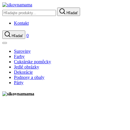
Hľadať
Kontakt
0
Hľadať
Suroviny
Farby
Cukrárske pomôcky
Jedlé obrázky
Dekorácie
Podnosy a obaly
Párty