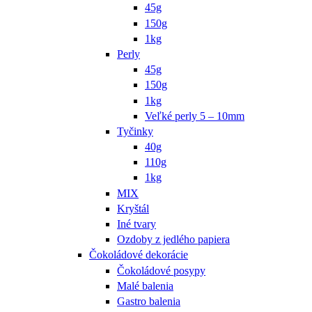
45g
150g
1kg
Perly
45g
150g
1kg
Veľké perly 5 – 10mm
Tyčinky
40g
110g
1kg
MIX
Kryštál
Iné tvary
Ozdoby z jedlého papiera
Čokoládové dekorácie
Čokoládové posypy
Malé balenia
Gastro balenia