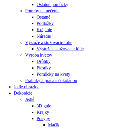
Ostatné pomôcky
Potreby na pečenie
Ostatné
Podložky
Krájanie
Náradie
Výstuže a stužovacie fólie
Výstuže a stužovacie fólie
Výroba kvetov
Drôtiky
Piestiky
Pomôcky na kvety
Pralinky a práca s čokoládou
Jedlé obrázky
Dekorácie
Jedlé
3D gule
Krajky
Posypy
Máčik