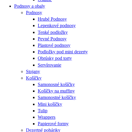
Podnosy a obaly
Podnosy
Hrubé Podnosy
Lepenkové podnosy
Tenké podložky
Pevné Podnosy
Plastové podnosy
Podložky pod mini dezerty
Obrúsky pod torty
Servírovanie
Stojany
Košíčky
Samonosné košíčky
Košíčky na muffiny
Samonostné košíčky
Mini košíčky
Tulip
Wrappers
Papierové formy
Dezertné poháriky