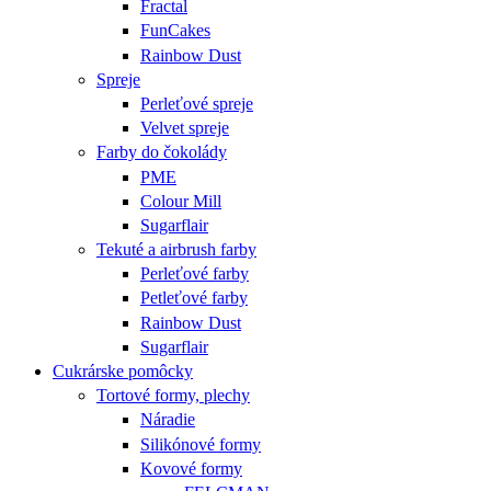
Fractal
FunCakes
Rainbow Dust
Spreje
Perleťové spreje
Velvet spreje
Farby do čokolády
PME
Colour Mill
Sugarflair
Tekuté a airbrush farby
Perleťové farby
Petleťové farby
Rainbow Dust
Sugarflair
Cukrárske pomôcky
Tortové formy, plechy
Náradie
Silikónové formy
Kovové formy