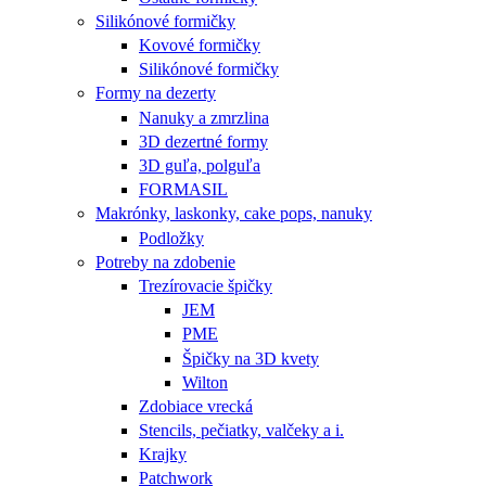
Silikónové formičky
Kovové formičky
Silikónové formičky
Formy na dezerty
Nanuky a zmrzlina
3D dezertné formy
3D guľa, polguľa
FORMASIL
Makrónky, laskonky, cake pops, nanuky
Podložky
Potreby na zdobenie
Trezírovacie špičky
JEM
PME
Špičky na 3D kvety
Wilton
Zdobiace vrecká
Stencils, pečiatky, valčeky a i.
Krajky
Patchwork