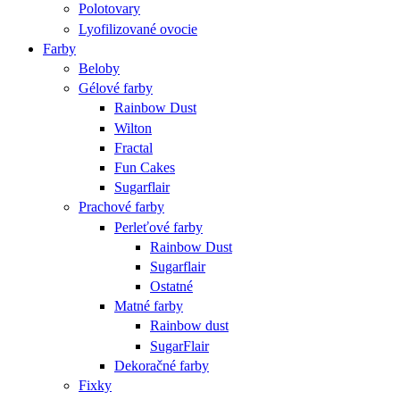
Polotovary
Lyofilizované ovocie
Farby
Beloby
Gélové farby
Rainbow Dust
Wilton
Fractal
Fun Cakes
Sugarflair
Prachové farby
Perleťové farby
Rainbow Dust
Sugarflair
Ostatné
Matné farby
Rainbow dust
SugarFlair
Dekoračné farby
Fixky