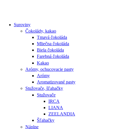
Suroviny
Čokolády, kakao
Tmavá čokoláda
Mliečna čokoláda
Biela čokoláda
Farebná čokoláda
Kakao
Arómy, ochucovacie pasty
Arómy
Aromatizované pasty
Stužovače, šľahačky
Stužovače
IRCA
LIANA
ZEELANDIA
Šľahačky
Náplne