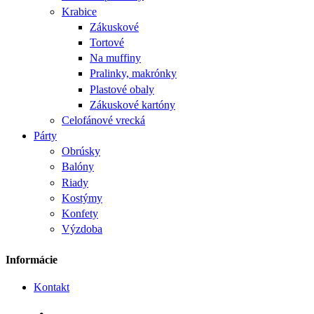
Krabice
Zákuskové
Tortové
Na muffiny
Pralinky, makrónky
Plastové obaly
Zákuskové kartóny
Celofánové vrecká
Párty
Obrúsky
Balóny
Riady
Kostýmy
Konfety
Výzdoba
Informácie
Kontakt