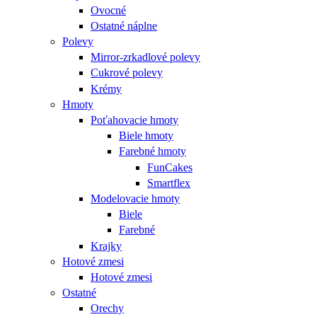
Ovocné
Ostatné náplne
Polevy
Mirror-zrkadlové polevy
Cukrové polevy
Krémy
Hmoty
Poťahovacie hmoty
Biele hmoty
Farebné hmoty
FunCakes
Smartflex
Modelovacie hmoty
Biele
Farebné
Krajky
Hotové zmesi
Hotové zmesi
Ostatné
Orechy