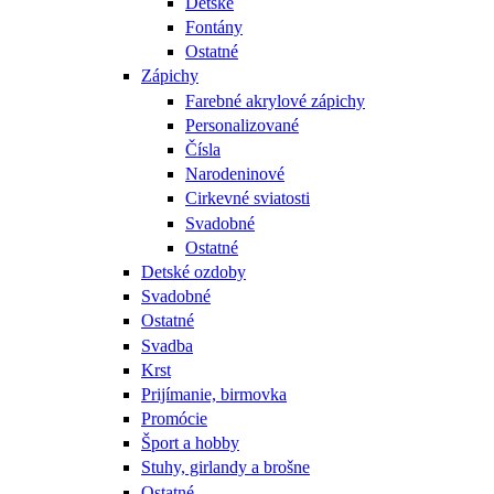
Detské
Fontány
Ostatné
Zápichy
Farebné akrylové zápichy
Personalizované
Čísla
Narodeninové
Cirkevné sviatosti
Svadobné
Ostatné
Detské ozdoby
Svadobné
Ostatné
Svadba
Krst
Prijímanie, birmovka
Promócie
Šport a hobby
Stuhy, girlandy a brošne
Ostatné