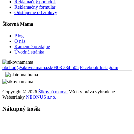
Reklamačný poriadok
Reklamačný formulár
Odstúpenie od zmluvy
Šikovná Mama
Blog
O nás
Kamenné predajne
Úvodná stránka
obchod@sikovnamama.sk
0903 234 505
Facebook
Instagram
Copyright © 2026
Šikovná mama.
Všetky práva vyhradené.
Webstránky
NEONUS s.r.o.
Nákupný košík