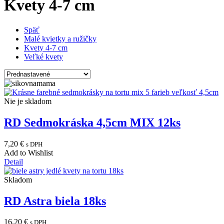
Kvety 4-7 cm
Späť
Malé kvietky a ružičky
Kvety 4-7 cm
Veľké kvety
Nie je skladom
RD Sedmokráska 4,5cm MIX 12ks
7,20
€
s DPH
Add to Wishlist
Detail
Skladom
RD Astra biela 18ks
16,20
€
s DPH