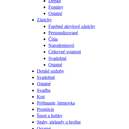
Detské
Fontány
Ostatné
Zápichy
Farebné akrylové zápichy
Personalizované
Čísla
Narodeninové
Cirkevné sviatosti
Svadobné
Ostatné
Detské ozdoby
Svadobné
Ostatné
Svadba
Krst
Prijímanie, birmovka
Promócie
Šport a hobby
Stuhy, girlandy a brošne
Ostatné