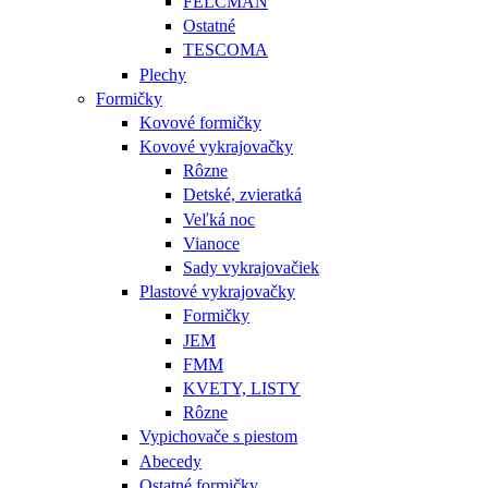
FELCMAN
Ostatné
TESCOMA
Plechy
Formičky
Kovové formičky
Kovové vykrajovačky
Rôzne
Detské, zvieratká
Veľká noc
Vianoce
Sady vykrajovačiek
Plastové vykrajovačky
Formičky
JEM
FMM
KVETY, LISTY
Rôzne
Vypichovače s piestom
Abecedy
Ostatné formičky