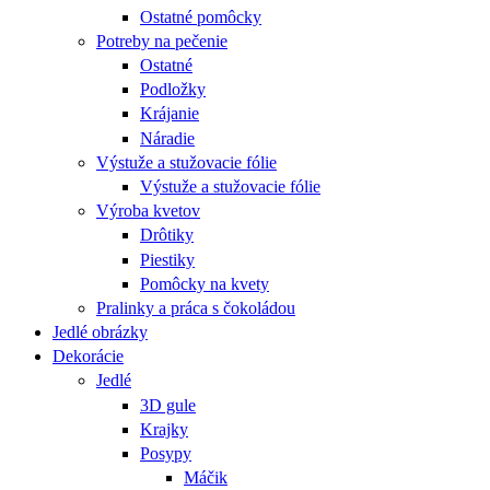
Ostatné pomôcky
Potreby na pečenie
Ostatné
Podložky
Krájanie
Náradie
Výstuže a stužovacie fólie
Výstuže a stužovacie fólie
Výroba kvetov
Drôtiky
Piestiky
Pomôcky na kvety
Pralinky a práca s čokoládou
Jedlé obrázky
Dekorácie
Jedlé
3D gule
Krajky
Posypy
Máčik