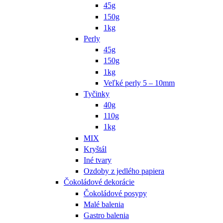
45g
150g
1kg
Perly
45g
150g
1kg
Veľké perly 5 – 10mm
Tyčinky
40g
110g
1kg
MIX
Kryštál
Iné tvary
Ozdoby z jedlého papiera
Čokoládové dekorácie
Čokoládové posypy
Malé balenia
Gastro balenia