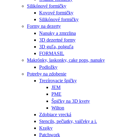
Silikónové formičky
Kovové formičky
Silikónové formičky
Formy na dezerty
Nanuky a zmrzlina
3D dezertné formy
3D guľa, polguľa
FORMASIL
Makrónky, laskonky, cake pops, nanuky
Podložky
Potreby na zdobenie
Trezírovacie špičky
JEM
PME
Špičky na 3D kvety
Wilton
Zdobiace vrecká
Stencils, pečiatky, valčeky a i.
Krajky
Patchwork