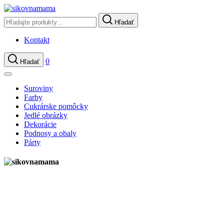
Hľadať
Kontakt
0
Hľadať
Suroviny
Farby
Cukrárske pomôcky
Jedlé obrázky
Dekorácie
Podnosy a obaly
Párty