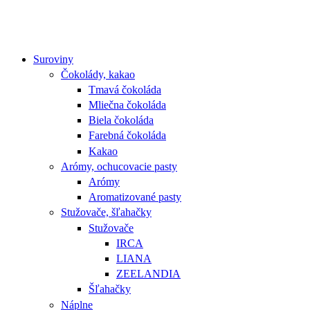
Suroviny
Čokolády, kakao
Tmavá čokoláda
Mliečna čokoláda
Biela čokoláda
Farebná čokoláda
Kakao
Arómy, ochucovacie pasty
Arómy
Aromatizované pasty
Stužovače, šľahačky
Stužovače
IRCA
LIANA
ZEELANDIA
Šľahačky
Náplne