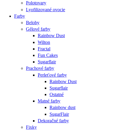
Polotovary
Lyofilizované ovocie
Farby
Beloby
Gélové farby
Rainbow Dust
Wilton
Fractal
Fun Cakes
Sugarflair
Prachové farby
Perleťové farby
Rainbow Dust
Sugarflair
Ostatné
Matné farby
Rainbow dust
SugarFlair
Dekoračné farby
Fixky