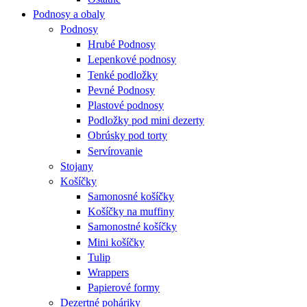
Podnosy a obaly
Podnosy
Hrubé Podnosy
Lepenkové podnosy
Tenké podložky
Pevné Podnosy
Plastové podnosy
Podložky pod mini dezerty
Obrúsky pod torty
Servírovanie
Stojany
Košíčky
Samonosné košíčky
Košíčky na muffiny
Samonostné košíčky
Mini košíčky
Tulip
Wrappers
Papierové formy
Dezertné poháriky