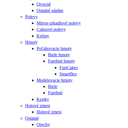
Ovocné
Ostatné náplne
Polevy
Mirror-zrkadlové polevy
Cukrové polevy
Krémy
Hmoty
Poťahovacie hmoty
Biele hmoty
Farebné hmoty
FunCakes
Smartflex
Modelovacie hmoty
Biele
Farebné
Krajky
Hotové zmesi
Hotové zmesi
Ostatné
Orechy