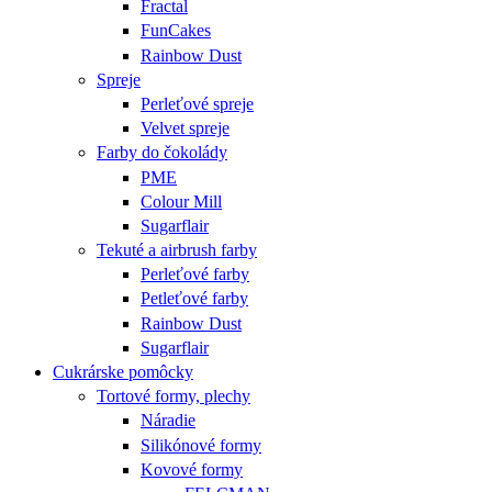
Fractal
FunCakes
Rainbow Dust
Spreje
Perleťové spreje
Velvet spreje
Farby do čokolády
PME
Colour Mill
Sugarflair
Tekuté a airbrush farby
Perleťové farby
Petleťové farby
Rainbow Dust
Sugarflair
Cukrárske pomôcky
Tortové formy, plechy
Náradie
Silikónové formy
Kovové formy