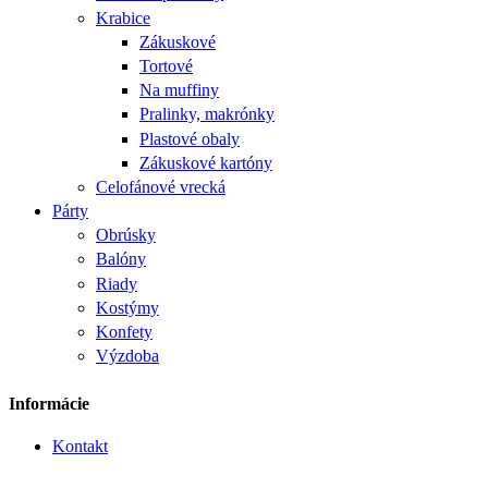
Krabice
Zákuskové
Tortové
Na muffiny
Pralinky, makrónky
Plastové obaly
Zákuskové kartóny
Celofánové vrecká
Párty
Obrúsky
Balóny
Riady
Kostýmy
Konfety
Výzdoba
Informácie
Kontakt