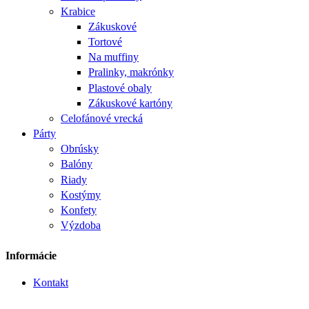
Krabice
Zákuskové
Tortové
Na muffiny
Pralinky, makrónky
Plastové obaly
Zákuskové kartóny
Celofánové vrecká
Párty
Obrúsky
Balóny
Riady
Kostýmy
Konfety
Výzdoba
Informácie
Kontakt