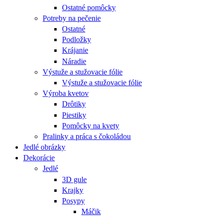
Ostatné pomôcky
Potreby na pečenie
Ostatné
Podložky
Krájanie
Náradie
Výstuže a stužovacie fólie
Výstuže a stužovacie fólie
Výroba kvetov
Drôtiky
Piestiky
Pomôcky na kvety
Pralinky a práca s čokoládou
Jedlé obrázky
Dekorácie
Jedlé
3D gule
Krajky
Posypy
Máčik