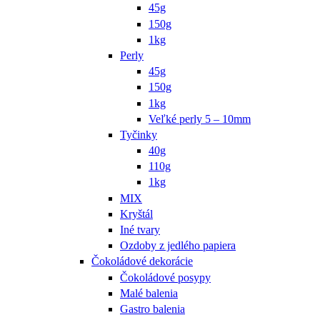
45g
150g
1kg
Perly
45g
150g
1kg
Veľké perly 5 – 10mm
Tyčinky
40g
110g
1kg
MIX
Kryštál
Iné tvary
Ozdoby z jedlého papiera
Čokoládové dekorácie
Čokoládové posypy
Malé balenia
Gastro balenia