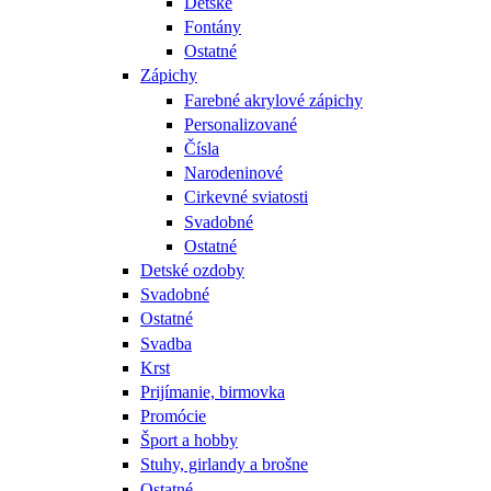
Detské
Fontány
Ostatné
Zápichy
Farebné akrylové zápichy
Personalizované
Čísla
Narodeninové
Cirkevné sviatosti
Svadobné
Ostatné
Detské ozdoby
Svadobné
Ostatné
Svadba
Krst
Prijímanie, birmovka
Promócie
Šport a hobby
Stuhy, girlandy a brošne
Ostatné