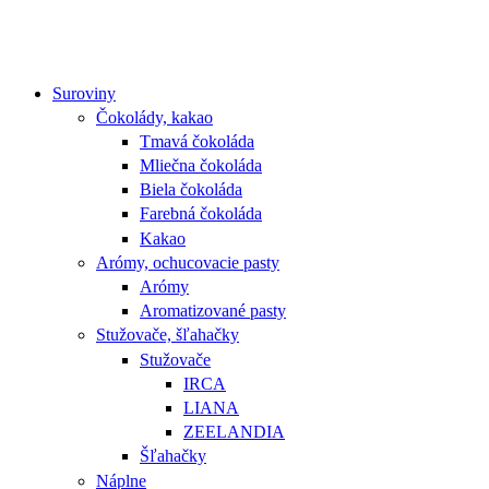
Suroviny
Čokolády, kakao
Tmavá čokoláda
Mliečna čokoláda
Biela čokoláda
Farebná čokoláda
Kakao
Arómy, ochucovacie pasty
Arómy
Aromatizované pasty
Stužovače, šľahačky
Stužovače
IRCA
LIANA
ZEELANDIA
Šľahačky
Náplne