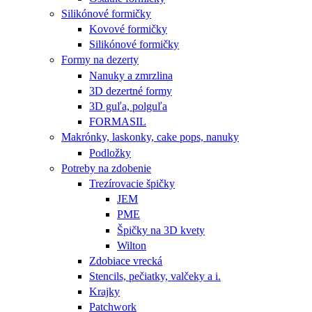
Silikónové formičky
Kovové formičky
Silikónové formičky
Formy na dezerty
Nanuky a zmrzlina
3D dezertné formy
3D guľa, polguľa
FORMASIL
Makrónky, laskonky, cake pops, nanuky
Podložky
Potreby na zdobenie
Trezírovacie špičky
JEM
PME
Špičky na 3D kvety
Wilton
Zdobiace vrecká
Stencils, pečiatky, valčeky a i.
Krajky
Patchwork