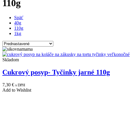
110g
Späť
40g
110g
1kg
Skladom
Cukrový posyp- Tyčinky jarné 110g
7,30
€
s DPH
Add to Wishlist