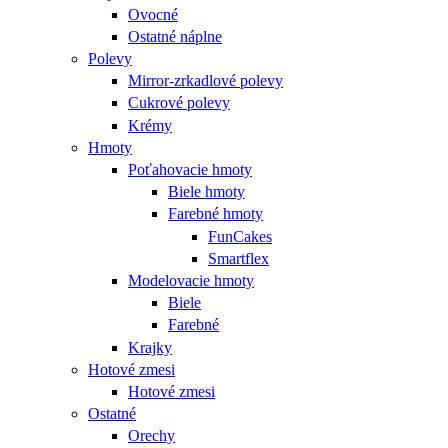
Ovocné
Ostatné náplne
Polevy
Mirror-zrkadlové polevy
Cukrové polevy
Krémy
Hmoty
Poťahovacie hmoty
Biele hmoty
Farebné hmoty
FunCakes
Smartflex
Modelovacie hmoty
Biele
Farebné
Krajky
Hotové zmesi
Hotové zmesi
Ostatné
Orechy