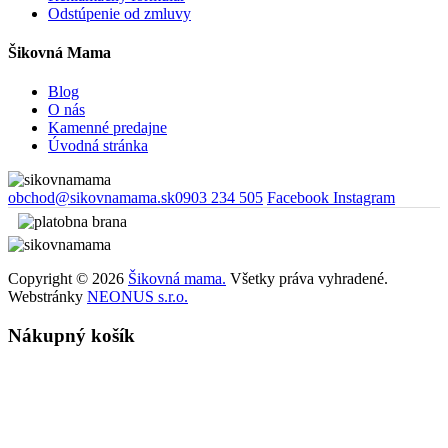
Odstúpenie od zmluvy
Šikovná Mama
Blog
O nás
Kamenné predajne
Úvodná stránka
obchod@sikovnamama.sk
0903 234 505
Facebook
Instagram
Copyright © 2026
Šikovná mama.
Všetky práva vyhradené.
Webstránky
NEONUS s.r.o.
Nákupný košík