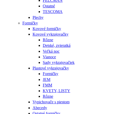
FELCMAN
Ostatné
TESCOMA
Plechy
Formičky
Kovové formičky
Kovové vykrajovačky
Rôzne
Detské, zvieratká
Veľká noc
Vianoce
Sady vykrajovačiek
Plastové vykrajovačky
Formičky
JEM
FMM
KVETY, LISTY
Rôzne
Vypichovače s piestom
Abecedy
Ostatné formičky