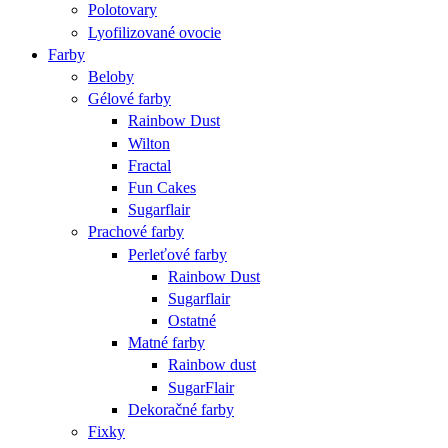
Polotovary
Lyofilizované ovocie
Farby
Beloby
Gélové farby
Rainbow Dust
Wilton
Fractal
Fun Cakes
Sugarflair
Prachové farby
Perleťové farby
Rainbow Dust
Sugarflair
Ostatné
Matné farby
Rainbow dust
SugarFlair
Dekoračné farby
Fixky