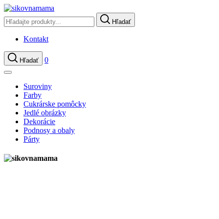
Hľadať
Kontakt
0
Hľadať
Suroviny
Farby
Cukrárske pomôcky
Jedlé obrázky
Dekorácie
Podnosy a obaly
Párty