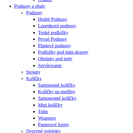
Podnosy a obaly
Podnosy
Hrubé Podnosy
Lepenkové podnosy
Tenké podložky
Pevné Podnosy
Plastové podnosy
Podložky pod mini dezerty
Obrúsky pod torty
Servírovanie
Stojany
Košíčky
Samonosné košíčky
Košíčky na muffiny
Samonostné košíčky
Mini košíčky
Tulip
Wrappers
Papierové formy
Dezertné poháriky