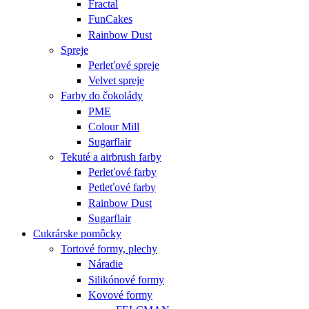
Fractal
FunCakes
Rainbow Dust
Spreje
Perleťové spreje
Velvet spreje
Farby do čokolády
PME
Colour Mill
Sugarflair
Tekuté a airbrush farby
Perleťové farby
Petleťové farby
Rainbow Dust
Sugarflair
Cukrárske pomôcky
Tortové formy, plechy
Náradie
Silikónové formy
Kovové formy