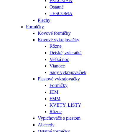
FELCMAN
Ostatné
TESCOMA
Plechy
Formičky
Kovové formičky
Kovové vykrajovačky
Rôzne
Detské, zvieratká
Veľká noc
Vianoce
Sady vykrajovačiek
Plastové vykrajovačky
Formičky
JEM
FMM
KVETY, LISTY
Rôzne
Vypichovače s piestom
Abecedy
Ostatné formičky