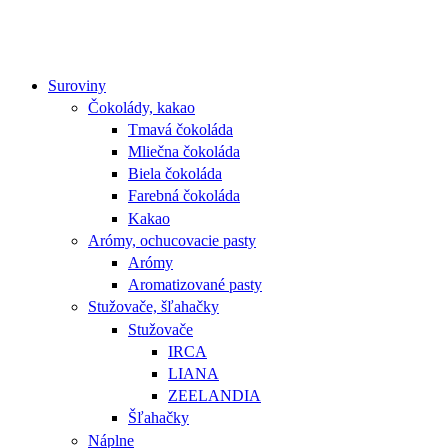
Suroviny
Čokolády, kakao
Tmavá čokoláda
Mliečna čokoláda
Biela čokoláda
Farebná čokoláda
Kakao
Arómy, ochucovacie pasty
Arómy
Aromatizované pasty
Stužovače, šľahačky
Stužovače
IRCA
LIANA
ZEELANDIA
Šľahačky
Náplne