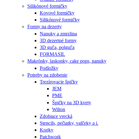
Silikónové formičky
Kovové formičky
Silikónové formičky
Formy na dezerty
Nanuky a zmrzlina
3D dezertné formy
3D guľa, polguľa
FORMASIL
Makrónky, laskonky, cake pops, nanuky
Podložky
Potreby na zdobenie
Trezírovacie špičky
JEM
PME
Špičky na 3D kvety
Wilton
Zdobiace vrecká
Stencils, pečiatky, valčeky a i.
Krajky
Patchwork