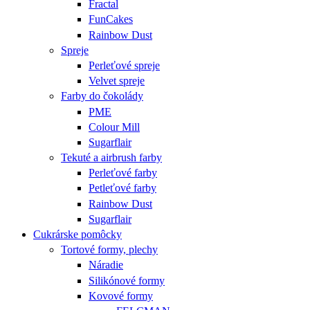
Fractal
FunCakes
Rainbow Dust
Spreje
Perleťové spreje
Velvet spreje
Farby do čokolády
PME
Colour Mill
Sugarflair
Tekuté a airbrush farby
Perleťové farby
Petleťové farby
Rainbow Dust
Sugarflair
Cukrárske pomôcky
Tortové formy, plechy
Náradie
Silikónové formy
Kovové formy