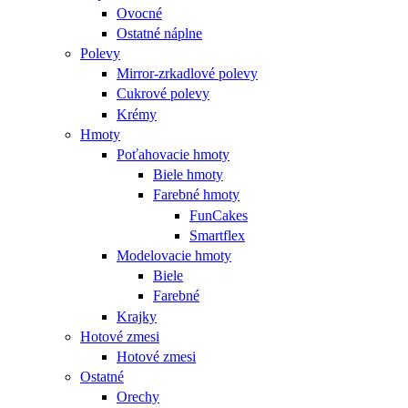
Ovocné
Ostatné náplne
Polevy
Mirror-zrkadlové polevy
Cukrové polevy
Krémy
Hmoty
Poťahovacie hmoty
Biele hmoty
Farebné hmoty
FunCakes
Smartflex
Modelovacie hmoty
Biele
Farebné
Krajky
Hotové zmesi
Hotové zmesi
Ostatné
Orechy