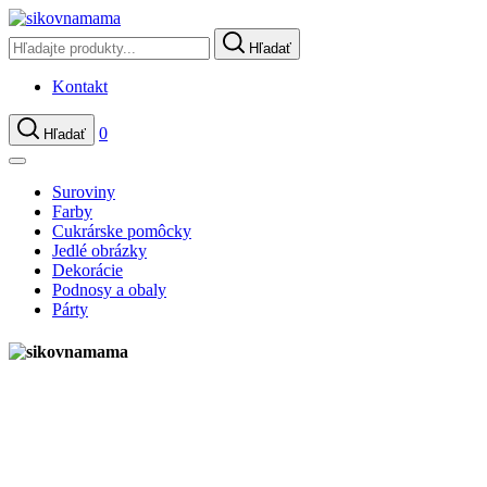
Hľadať
Kontakt
0
Hľadať
Suroviny
Farby
Cukrárske pomôcky
Jedlé obrázky
Dekorácie
Podnosy a obaly
Párty