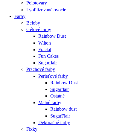
Polotovary
Lyofilizované ovocie
Farby
Beloby
Gélové farby
Rainbow Dust
Wilton
Fractal
Fun Cakes
Sugarflair
Prachové farby
Perleťové farby
Rainbow Dust
Sugarflair
Ostatné
Matné farby
Rainbow dust
SugarFlair
Dekoračné farby
Fixky