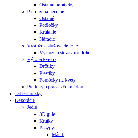
Ostatné pomôcky
Potreby na pečenie
Ostatné
Podložky
Krájanie
Náradie
Výstuže a stužovacie fólie
Výstuže a stužovacie fólie
Výroba kvetov
Drôtiky
Piestiky
Pomôcky na kvety
Pralinky a práca s čokoládou
Jedlé obrázky
Dekorácie
Jedlé
3D gule
Krajky
Posypy
Máčik