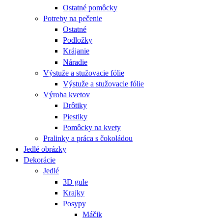
Ostatné pomôcky
Potreby na pečenie
Ostatné
Podložky
Krájanie
Náradie
Výstuže a stužovacie fólie
Výstuže a stužovacie fólie
Výroba kvetov
Drôtiky
Piestiky
Pomôcky na kvety
Pralinky a práca s čokoládou
Jedlé obrázky
Dekorácie
Jedlé
3D gule
Krajky
Posypy
Máčik