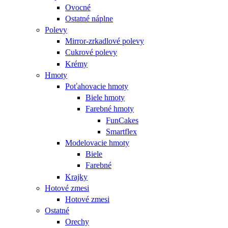
Ovocné
Ostatné náplne
Polevy
Mirror-zrkadlové polevy
Cukrové polevy
Krémy
Hmoty
Poťahovacie hmoty
Biele hmoty
Farebné hmoty
FunCakes
Smartflex
Modelovacie hmoty
Biele
Farebné
Krajky
Hotové zmesi
Hotové zmesi
Ostatné
Orechy