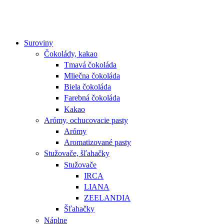
Suroviny
Čokolády, kakao
Tmavá čokoláda
Mliečna čokoláda
Biela čokoláda
Farebná čokoláda
Kakao
Arómy, ochucovacie pasty
Arómy
Aromatizované pasty
Stužovače, šľahačky
Stužovače
IRCA
LIANA
ZEELANDIA
Šľahačky
Náplne