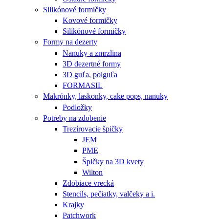
Silikónové formičky
Kovové formičky
Silikónové formičky
Formy na dezerty
Nanuky a zmrzlina
3D dezertné formy
3D guľa, polguľa
FORMASIL
Makrónky, laskonky, cake pops, nanuky
Podložky
Potreby na zdobenie
Trezírovacie špičky
JEM
PME
Špičky na 3D kvety
Wilton
Zdobiace vrecká
Stencils, pečiatky, valčeky a i.
Krajky
Patchwork