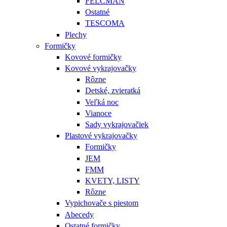
FELCMAN
Ostatné
TESCOMA
Plechy
Formičky
Kovové formičky
Kovové vykrajovačky
Rôzne
Detské, zvieratká
Veľká noc
Vianoce
Sady vykrajovačiek
Plastové vykrajovačky
Formičky
JEM
FMM
KVETY, LISTY
Rôzne
Vypichovače s piestom
Abecedy
Ostatné formičky