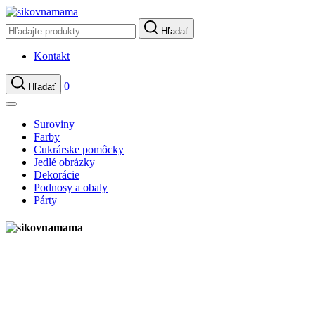
Hľadať
Kontakt
0
Hľadať
Suroviny
Farby
Cukrárske pomôcky
Jedlé obrázky
Dekorácie
Podnosy a obaly
Párty