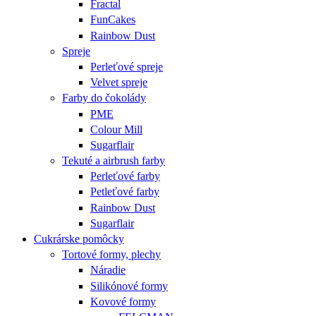
Fractal
FunCakes
Rainbow Dust
Spreje
Perleťové spreje
Velvet spreje
Farby do čokolády
PME
Colour Mill
Sugarflair
Tekuté a airbrush farby
Perleťové farby
Petleťové farby
Rainbow Dust
Sugarflair
Cukrárske pomôcky
Tortové formy, plechy
Náradie
Silikónové formy
Kovové formy