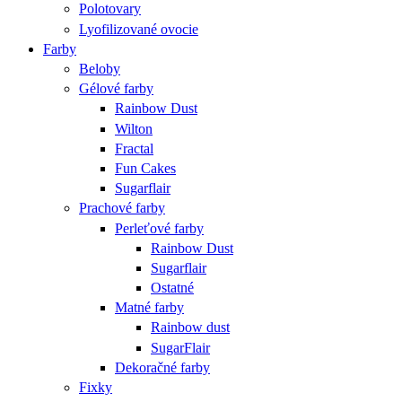
Polotovary
Lyofilizované ovocie
Farby
Beloby
Gélové farby
Rainbow Dust
Wilton
Fractal
Fun Cakes
Sugarflair
Prachové farby
Perleťové farby
Rainbow Dust
Sugarflair
Ostatné
Matné farby
Rainbow dust
SugarFlair
Dekoračné farby
Fixky