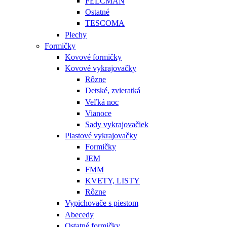
FELCMAN
Ostatné
TESCOMA
Plechy
Formičky
Kovové formičky
Kovové vykrajovačky
Rôzne
Detské, zvieratká
Veľká noc
Vianoce
Sady vykrajovačiek
Plastové vykrajovačky
Formičky
JEM
FMM
KVETY, LISTY
Rôzne
Vypichovače s piestom
Abecedy
Ostatné formičky