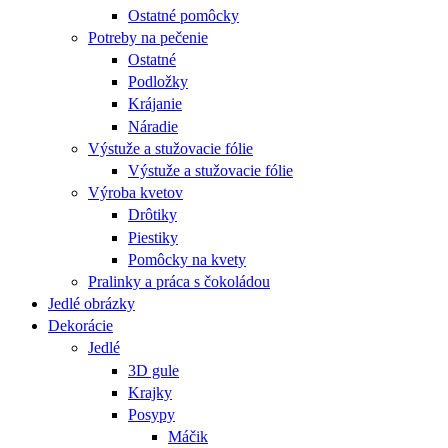
Ostatné pomôcky
Potreby na pečenie
Ostatné
Podložky
Krájanie
Náradie
Výstuže a stužovacie fólie
Výstuže a stužovacie fólie
Výroba kvetov
Drôtiky
Piestiky
Pomôcky na kvety
Pralinky a práca s čokoládou
Jedlé obrázky
Dekorácie
Jedlé
3D gule
Krajky
Posypy
Máčik