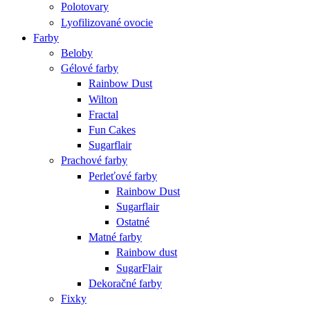
Polotovary
Lyofilizované ovocie
Farby
Beloby
Gélové farby
Rainbow Dust
Wilton
Fractal
Fun Cakes
Sugarflair
Prachové farby
Perleťové farby
Rainbow Dust
Sugarflair
Ostatné
Matné farby
Rainbow dust
SugarFlair
Dekoračné farby
Fixky