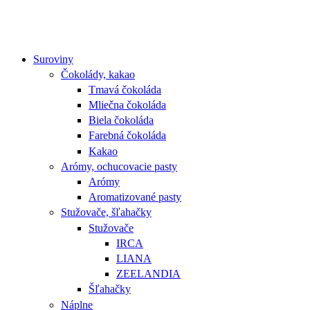
Suroviny
Čokolády, kakao
Tmavá čokoláda
Mliečna čokoláda
Biela čokoláda
Farebná čokoláda
Kakao
Arómy, ochucovacie pasty
Arómy
Aromatizované pasty
Stužovače, šľahačky
Stužovače
IRCA
LIANA
ZEELANDIA
Šľahačky
Náplne