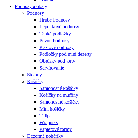
Podnosy a obaly
Podnosy
Hrubé Podnosy
Lepenkové podnosy
Tenké podložky
Pevné Podnosy
Plastové podnosy
Podložky pod mini dezerty
Obrúsky pod torty
Servírovanie
Stojany
Košíčky
Samonosné košíčky
Košíčky na muffiny
Samonostné košíčky
Mini košíčky
Tulip
Wrappers
Papierové formy
Dezertné poháriky