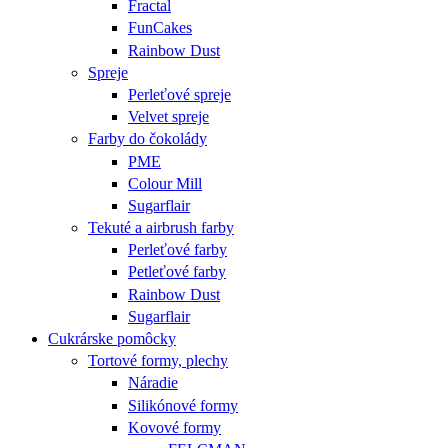
Fractal
FunCakes
Rainbow Dust
Spreje
Perleťové spreje
Velvet spreje
Farby do čokolády
PME
Colour Mill
Sugarflair
Tekuté a airbrush farby
Perleťové farby
Petleťové farby
Rainbow Dust
Sugarflair
Cukrárske pomôcky
Tortové formy, plechy
Náradie
Silikónové formy
Kovové formy