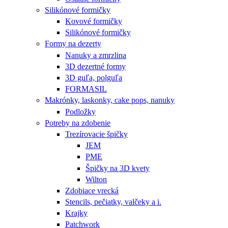
Silikónové formičky
Kovové formičky
Silikónové formičky
Formy na dezerty
Nanuky a zmrzlina
3D dezertné formy
3D guľa, polguľa
FORMASIL
Makrónky, laskonky, cake pops, nanuky
Podložky
Potreby na zdobenie
Trezírovacie špičky
JEM
PME
Špičky na 3D kvety
Wilton
Zdobiace vrecká
Stencils, pečiatky, valčeky a i.
Krajky
Patchwork