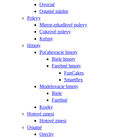
Ovocné
Ostatné náplne
Polevy
Mirror-zrkadlové polevy
Cukrové polevy
Krémy
Hmoty
Poťahovacie hmoty
Biele hmoty
Farebné hmoty
FunCakes
Smartflex
Modelovacie hmoty
Biele
Farebné
Krajky
Hotové zmesi
Hotové zmesi
Ostatné
Orechy