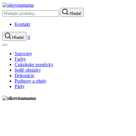
Hľadať
Kontakt
0
Hľadať
Suroviny
Farby
Cukrárske pomôcky
Jedlé obrázky
Dekorácie
Podnosy a obaly
Párty