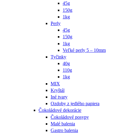
45g
150g
1kg
Perly
45g
150g
1kg
Veľké perly 5 – 10mm
Tyčinky
40g
110g
1kg
MIX
Kryštál
Iné tvary
Ozdoby z jedlého papiera
Čokoládové dekorácie
Čokoládové posypy
Malé balenia
Gastro balenia