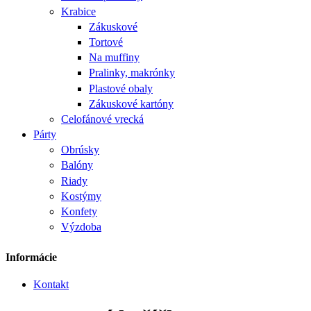
Krabice
Zákuskové
Tortové
Na muffiny
Pralinky, makrónky
Plastové obaly
Zákuskové kartóny
Celofánové vrecká
Párty
Obrúsky
Balóny
Riady
Kostýmy
Konfety
Výzdoba
Informácie
Kontakt