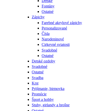
Detské
Fontány
Ostatné
Zápichy
Farebné akrylové zápichy
Personalizované
Čísla
Narodeninové
Cirkevné sviatosti
Svadobné
Ostatné
Detské ozdoby
Svadobné
Ostatné
Svadba
Krst
Prijímanie, birmovka
Promócie
Šport a hobby
Stuhy, girlandy a brošne
Ostatné