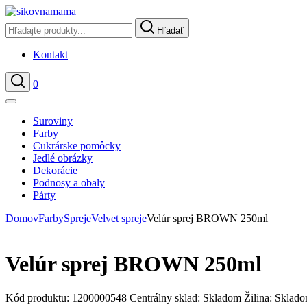
Hľadať
Kontakt
0
Hľadať
Suroviny
Farby
Cukrárske pomôcky
Jedlé obrázky
Dekorácie
Podnosy a obaly
Párty
Domov
Farby
Spreje
Velvet spreje
Velúr sprej BROWN 250ml
Velúr sprej BROWN 250ml
Kód produktu:
1200000548
Centrálny sklad:
Skladom
Žilina:
Sklad