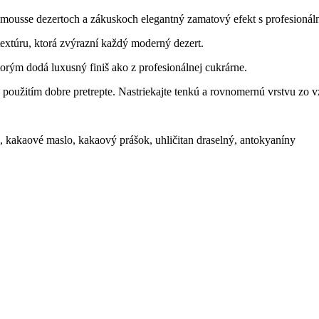
, mousse dezertoch a zákuskoch elegantný zamatový efekt s profesion
túru, ktorá zvýrazní každý moderný dezert.
orým dodá luxusný finiš ako z profesionálnej cukrárne.
 použitím dobre pretrepte. Nastriekajte tenkú a rovnomernú vrstvu zo 
 kakaové maslo, kakaový prášok, uhličitan draselný, antokyaníny