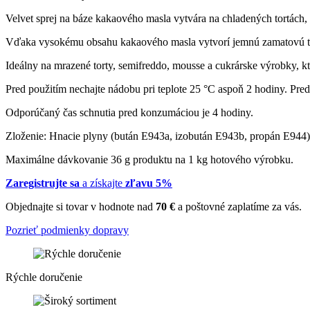
Velvet sprej na báze kakaového masla vytvára na chladených tortách
Vďaka vysokému obsahu kakaového masla vytvorí jemnú zamatovú tex
Ideálny na mrazené torty, semifreddo, mousse a cukrárske výrobky, kt
Pred použitím nechajte nádobu pri teplote 25 °C aspoň 2 hodiny. Pred
Odporúčaný čas schnutia pred konzumáciou je 4 hodiny.
Zloženie: Hnacie plyny (bután E943a, izobután E943b, propán E944),
Maximálne dávkovanie 36 g produktu na 1 kg hotového výrobku.
Zaregistrujte sa
a získajte
zľavu 5%
Objednajte si tovar v hodnote nad
70 €
a poštovné zaplatíme za vás.
Pozrieť podmienky dopravy
Rýchle doručenie