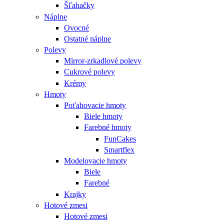
Šľahačky
Náplne
Ovocné
Ostatné náplne
Polevy
Mirror-zrkadlové polevy
Cukrové polevy
Krémy
Hmoty
Poťahovacie hmoty
Biele hmoty
Farebné hmoty
FunCakes
Smartflex
Modelovacie hmoty
Biele
Farebné
Krajky
Hotové zmesi
Hotové zmesi