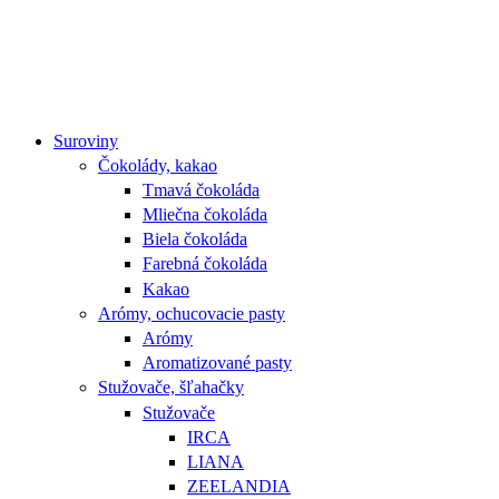
Suroviny
Čokolády, kakao
Tmavá čokoláda
Mliečna čokoláda
Biela čokoláda
Farebná čokoláda
Kakao
Arómy, ochucovacie pasty
Arómy
Aromatizované pasty
Stužovače, šľahačky
Stužovače
IRCA
LIANA
ZEELANDIA