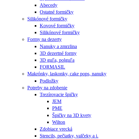
Abecedy
Ostatné formičky
Silikónové formičky
Kovové formičky
Silikónové formičky
Formy na dezerty
Nanuky a zmrzlina
3D dezertné formy
3D guľa, polguľa
FORMASIL
Makrónky, laskonky, cake pops, nanuky
Podložky
Potreby na zdobenie
Trezírovacie špičky
JEM
PME
Špičky na 3D kvety
Wilton
Zdobiace vrecká
Stencils, pečiatky, valčeky a i.