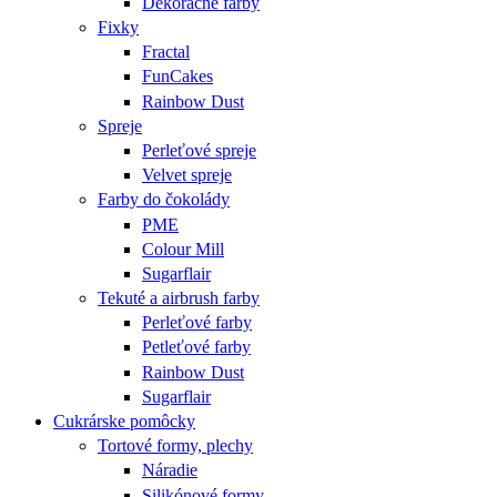
Dekoračné farby
Fixky
Fractal
FunCakes
Rainbow Dust
Spreje
Perleťové spreje
Velvet spreje
Farby do čokolády
PME
Colour Mill
Sugarflair
Tekuté a airbrush farby
Perleťové farby
Petleťové farby
Rainbow Dust
Sugarflair
Cukrárske pomôcky
Tortové formy, plechy
Náradie
Silikónové formy