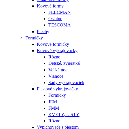
Kovové formy
FELCMAN
Ostatné
TESCOMA
Plechy
Formičky
Kovové formičky
Kovové vykrajovačky
Rôzne
Detské, zvieratká
Veľká noc
Vianoce
Sady vykrajovačiek
Plastové vykrajovačky
Formičky
JEM
FMM
KVETY, LISTY
Rôzne
Vypichovače s piestom