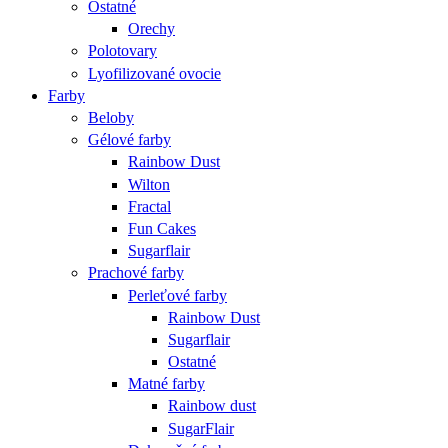
Ostatné
Orechy
Polotovary
Lyofilizované ovocie
Farby
Beloby
Gélové farby
Rainbow Dust
Wilton
Fractal
Fun Cakes
Sugarflair
Prachové farby
Perleťové farby
Rainbow Dust
Sugarflair
Ostatné
Matné farby
Rainbow dust
SugarFlair