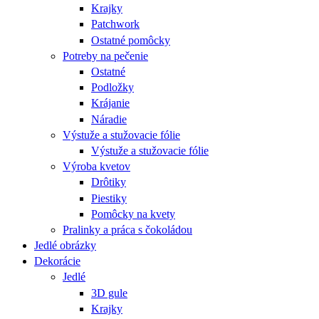
Krajky
Patchwork
Ostatné pomôcky
Potreby na pečenie
Ostatné
Podložky
Krájanie
Náradie
Výstuže a stužovacie fólie
Výstuže a stužovacie fólie
Výroba kvetov
Drôtiky
Piestiky
Pomôcky na kvety
Pralinky a práca s čokoládou
Jedlé obrázky
Dekorácie
Jedlé
3D gule
Krajky