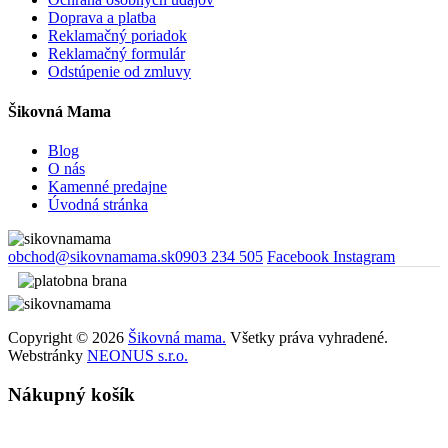
Doprava a platba
Reklamačný poriadok
Reklamačný formulár
Odstúpenie od zmluvy
Šikovná Mama
Blog
O nás
Kamenné predajne
Úvodná stránka
obchod@sikovnamama.sk
0903 234 505
Facebook
Instagram
Copyright © 2026
Šikovná mama.
Všetky práva vyhradené.
Webstránky
NEONUS s.r.o.
Nákupný košík