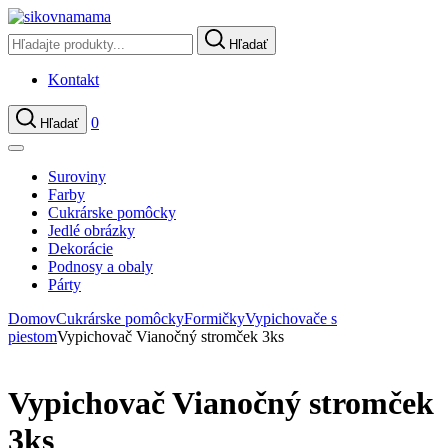
Hľadať
Kontakt
0
Hľadať
Suroviny
Farby
Cukrárske pomôcky
Jedlé obrázky
Dekorácie
Podnosy a obaly
Párty
Domov
Cukrárske pomôcky
Formičky
Vypichovače s
piestom
Vypichovač Vianočný stromček 3ks
Vypichovač Vianočný stromček
3ks