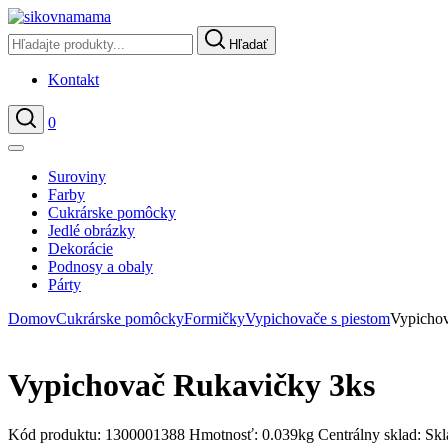
Hľadať
Kontakt
0
Hľadať
Suroviny
Farby
Cukrárske pomôcky
Jedlé obrázky
Dekorácie
Podnosy a obaly
Párty
Domov
Cukrárske pomôcky
Formičky
Vypichovače s piestom
Vypichov
Vypichovač Rukavičky 3ks
Kód produktu:
1300001388
Hmotnosť:
0.039kg
Centrálny sklad:
Sk