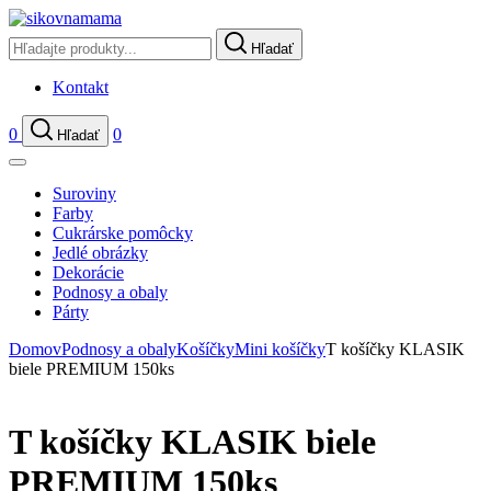
Hľadať
Kontakt
0
0
Hľadať
Suroviny
Farby
Cukrárske pomôcky
Jedlé obrázky
Dekorácie
Podnosy a obaly
Párty
Domov
Podnosy a obaly
Košíčky
Mini košíčky
T košíčky KLASIK
biele PREMIUM 150ks
T košíčky KLASIK biele
PREMIUM 150ks