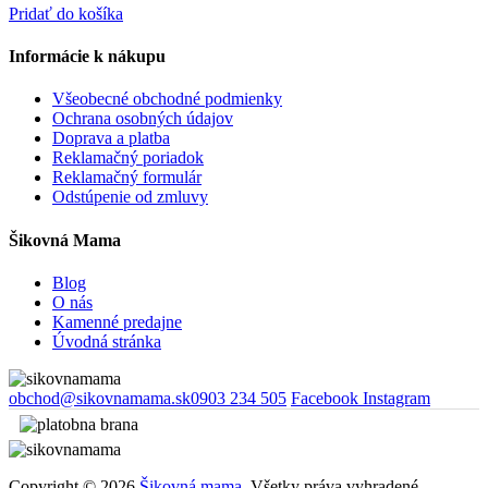
Pridať do košíka
Informácie k nákupu
Všeobecné obchodné podmienky
Ochrana osobných údajov
Doprava a platba
Reklamačný poriadok
Reklamačný formulár
Odstúpenie od zmluvy
Šikovná Mama
Blog
O nás
Kamenné predajne
Úvodná stránka
obchod@sikovnamama.sk
0903 234 505
Facebook
Instagram
Copyright © 2026
Šikovná mama.
Všetky práva vyhradené.