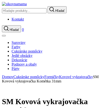
Hľadať
Kontakt
0
Hľadať
Suroviny
Farby
Cukrárske pomôcky
Jedlé obrázky
Dekorácie
Podnosy a obaly
Párty
Domov
Cukrárske pomôcky
Formičky
Kovové vykrajovačky
SM
Kovová vykrajovačka Kométka 31mm
SM Kovová vykrajovačka