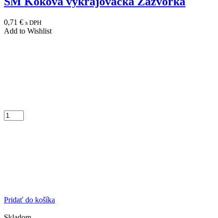
SM Koková vykrajovačka Zázvorka
0,71
€
s DPH
Add to Wishlist
Pridať do košíka
Skladom