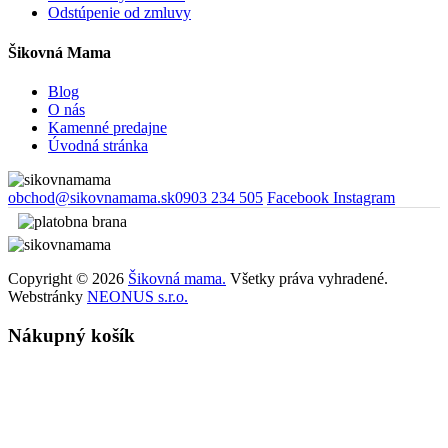
Odstúpenie od zmluvy
Šikovná Mama
Blog
O nás
Kamenné predajne
Úvodná stránka
obchod@sikovnamama.sk
0903 234 505
Facebook
Instagram
Copyright © 2026
Šikovná mama.
Všetky práva vyhradené.
Webstránky
NEONUS s.r.o.
Nákupný košík