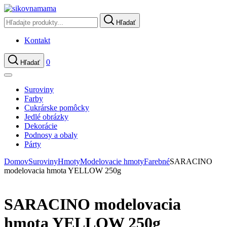
Hľadať
Kontakt
0
Hľadať
Suroviny
Farby
Cukrárske pomôcky
Jedlé obrázky
Dekorácie
Podnosy a obaly
Párty
Domov
Suroviny
Hmoty
Modelovacie hmoty
Farebné
SARACINO
modelovacia hmota YELLOW 250g
SARACINO modelovacia
hmota YELLOW 250g