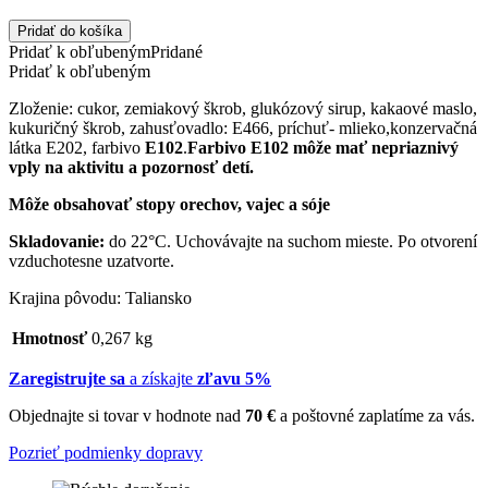
Pridať do košíka
Pridať k obľubeným
Pridané
Pridať k obľubeným
Zloženie: cukor, zemiakový škrob, glukózový sirup, kakaové maslo,
kukuričný škrob, zahusťovadlo: E466, príchuť- mlieko,konzervačná
látka E202, farbivo
E102
.
Farbivo E102 môže mať nepriaznivý
vply na aktivitu a pozornosť detí.
Môže obsahovať stopy orechov, vajec a sóje
Skladovanie:
do 22°C. Uchovávajte na suchom mieste. Po otvorení
vzduchotesne uzatvorte.
Krajina pôvodu: Taliansko
Hmotnosť
0,267 kg
Zaregistrujte sa
a získajte
zľavu 5%
Objednajte si tovar v hodnote nad
70 €
a poštovné zaplatíme za vás.
Pozrieť podmienky dopravy