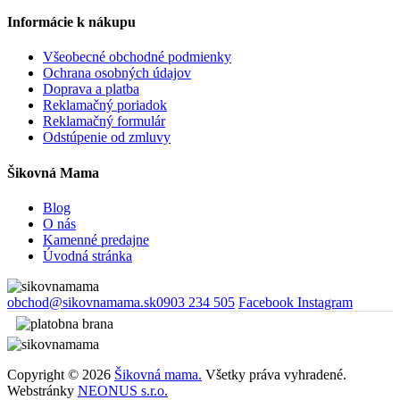
Informácie k nákupu
Všeobecné obchodné podmienky
Ochrana osobných údajov
Doprava a platba
Reklamačný poriadok
Reklamačný formulár
Odstúpenie od zmluvy
Šikovná Mama
Blog
O nás
Kamenné predajne
Úvodná stránka
obchod@sikovnamama.sk
0903 234 505
Facebook
Instagram
Copyright © 2026
Šikovná mama.
Všetky práva vyhradené.
Webstránky
NEONUS s.r.o.