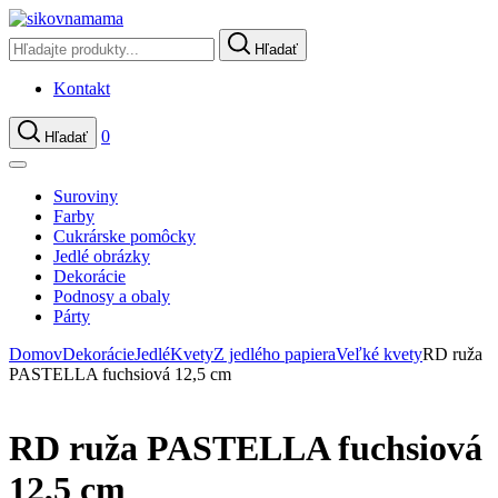
Hľadať
Kontakt
0
Hľadať
Suroviny
Farby
Cukrárske pomôcky
Jedlé obrázky
Dekorácie
Podnosy a obaly
Párty
Domov
Dekorácie
Jedlé
Kvety
Z jedlého papiera
Veľké kvety
RD ruža
PASTELLA fuchsiová 12,5 cm
RD ruža PASTELLA fuchsiová
12,5 cm