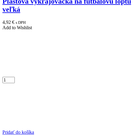
Plastová vykrajovačka na futbalovú loptu
veľká
4,92
€
s DPH
Add to Wishlist
Pridať do košíka