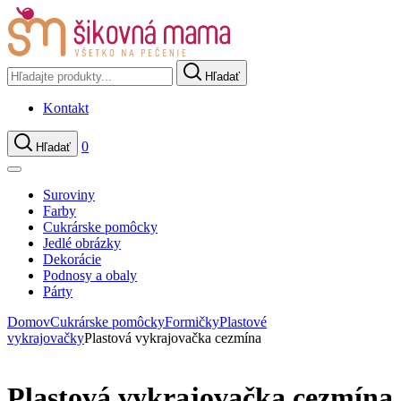
Hľadať
Kontakt
0
Hľadať
Suroviny
Farby
Cukrárske pomôcky
Jedlé obrázky
Dekorácie
Podnosy a obaly
Párty
Domov
Cukrárske pomôcky
Formičky
Plastové
vykrajovačky
Plastová vykrajovačka cezmína
Plastová vykrajovačka cezmína