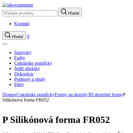
Hľadať
Kontakt
0
Hľadať
Suroviny
Farby
Cukrárske pomôcky
Jedlé obrázky
Dekorácie
Podnosy a obaly
Párty
Domov
Cukrárske pomôcky
Formy na dezerty
3D dezertné formy
P
Silikónová forma FR052
P Silikónová forma FR052