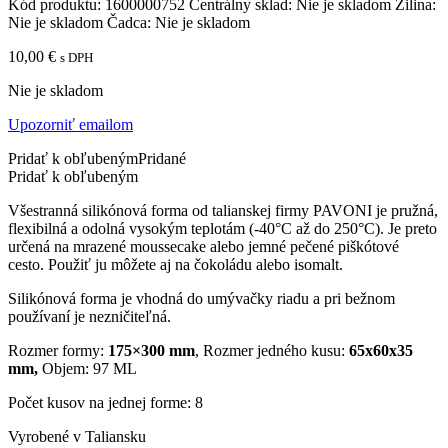
Kód produktu:
1600000752
Centrálny sklad:
Nie je skladom
Žilina:
Nie je skladom
Čadca:
Nie je skladom
10,00
€
s DPH
Nie je skladom
Upozorniť emailom
Pridať k obľubeným
Pridané
Pridať k obľubeným
Všestranná silikónová forma od talianskej firmy PAVONI je pružná,
flexibilná a odolná vysokým teplotám (-40°C až do 250°C). Je preto
určená na mrazené moussecake alebo jemné pečené piškótové
cesto. Použiť ju môžete aj na čokoládu alebo isomalt.
Silikónová forma je vhodná do umývačky riadu a pri bežnom
používaní je nezničiteľná.
Rozmer formy:
175×300 mm
, Rozmer jedného kusu:
65x60x35
mm,
Objem: 97 ML
Počet kusov na jednej forme: 8
Vyrobené v Taliansku