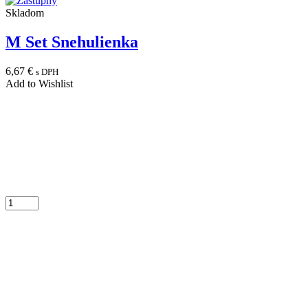
Skladom
M Set Snehulienka
6,67
€
s DPH
Add to Wishlist