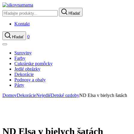
Hľadať
Kontakt
0
Hľadať
Suroviny
Farby
Cukrárske pomôcky
Jedlé obrázky
Dekorácie
Podnosy a obaly
Párty
Domov
Dekorácie
Nejedlé
Detské ozdoby
ND Elsa v bielych šatách
ND Elsa v bielych šatách