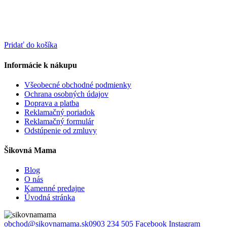
Pridať do košíka
Informácie k nákupu
Všeobecné obchodné podmienky
Ochrana osobných údajov
Doprava a platba
Reklamačný poriadok
Reklamačný formulár
Odstúpenie od zmluvy
Šikovná Mama
Blog
O nás
Kamenné predajne
Úvodná stránka
obchod@sikovnamama.sk
0903 234 505
Facebook
Instagram