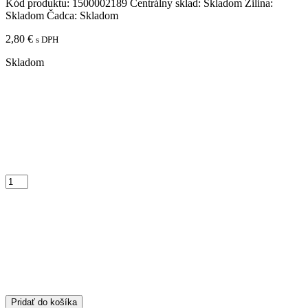
Kód produktu:
1500002189
Centrálny sklad:
Skladom
Žilina:
Skladom
Čadca:
Skladom
2,80
€
s DPH
Skladom
Pridať do košíka