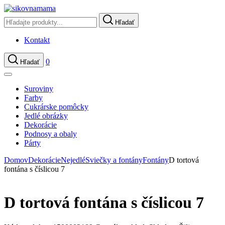
Hľadať
Kontakt
0
Hľadať
Suroviny
Farby
Cukrárske pomôcky
Jedlé obrázky
Dekorácie
Podnosy a obaly
Párty
Domov
Dekorácie
Nejedlé
Sviečky a fontány
Fontány
D tortová
fontána s číslicou 7
D tortová fontána s číslicou 7