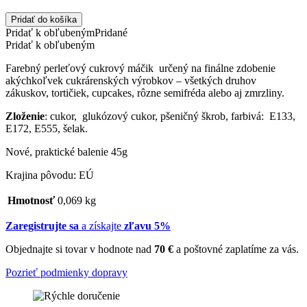
Pridať do košíka
Pridať k obľubeným
Pridané
Pridať k obľubeným
Farebný perleťový cukrový máčik určený na finálne zdobenie
akýchkoľvek cukrárenských výrobkov – všetkých druhov
zákuskov, tortičiek, cupcakes, rôzne semifréda alebo aj zmrzliny.
Zloženie
: cukor, glukózový cukor, pšeničný škrob, farbivá: E133,
E172, E555, šelak.
Nové, praktické balenie 45g
Krajina pôvodu: EÚ
Hmotnosť
0,069 kg
Zaregistrujte sa
a získajte
zľavu 5%
Objednajte si tovar v hodnote nad
70 €
a poštovné zaplatíme za vás.
Pozrieť podmienky dopravy