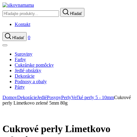
Hľadať
Kontakt
0
Hľadať
Suroviny
Farby
Cukrárske pomôcky
Jedlé obrázky
Dekorácie
Podnosy a obaly
Párty
Domov
Dekorácie
Jedlé
Posypy
Perly
Veľké perly 5 - 10mm
Cukrové
perly Limetkovo zelené 5mm 80g
Cukrové perly Limetkovo