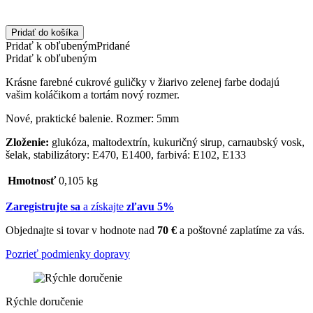
Pridať do košíka
Pridať k obľubeným
Pridané
Pridať k obľubeným
Krásne farebné cukrové guličky v žiarivo zelenej farbe dodajú
vašim koláčikom a tortám nový rozmer.
Nové, praktické balenie. Rozmer: 5mm
Zloženie:
glukóza, maltodextrín, kukuričný sirup, carnaubský vosk,
šelak, stabilizátory: E470, E1400, farbivá: E102, E133
Hmotnosť
0,105 kg
Zaregistrujte sa
a získajte
zľavu 5%
Objednajte si tovar v hodnote nad
70 €
a poštovné zaplatíme za vás.
Pozrieť podmienky dopravy
Rýchle doručenie