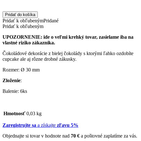
Pridať do košíka
Pridať k obľubeným
Pridané
Pridať k obľubeným
UPOZORNENIE: ide o veľmi krehký tovar, zasielame iba na
vlastné riziko zákazníka.
Čokoládové dekorácie z bielej čokolády s ktorými ľahko ozdobíte
cupcake ale aj rôzne drobné zákusky.
Rozmer: Ø 30 mm
Zloženie
:
Balenie: 6ks
Hmotnosť
0,03 kg
Zaregistrujte sa
a získajte
zľavu 5%
Objednajte si tovar v hodnote nad
70 €
a poštovné zaplatíme za vás.