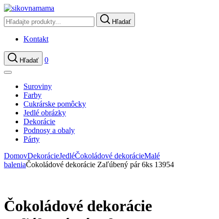
Hľadať
Kontakt
0
Hľadať
Suroviny
Farby
Cukrárske pomôcky
Jedlé obrázky
Dekorácie
Podnosy a obaly
Párty
Domov
Dekorácie
Jedlé
Čokoládové dekorácie
Malé
balenia
Čokoládové dekorácie Zaľúbený pár 6ks 13954
Čokoládové dekorácie