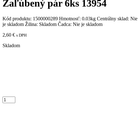
Zaľúbený pár 6ks 13954
Kód produktu:
1500000289
Hmotnosť:
0.03kg
Centrálny sklad:
Nie
je skladom
Žilina:
Skladom
Čadca:
Nie je skladom
2,60
€
s DPH
Skladom