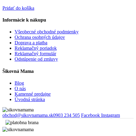
Pridať do košíka
Informácie k nákupu
Všeobecné obchodné podmienky
Ochrana osobných údajov
Doprava a platba
Reklamačný poriadok
Reklamačný formulár
Odstúpenie od zmluvy
Šikovná Mama
Blog
O nás
Kamenné predajne
Úvodná stránka
obchod@sikovnamama.sk
0903 234 505
Facebook
Instagram