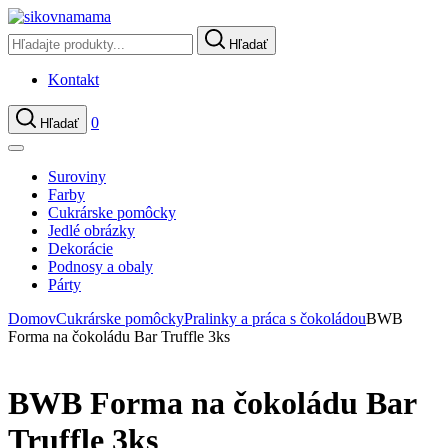
Hľadať
Kontakt
0
Hľadať
Suroviny
Farby
Cukrárske pomôcky
Jedlé obrázky
Dekorácie
Podnosy a obaly
Párty
Domov
Cukrárske pomôcky
Pralinky a práca s čokoládou
BWB
Forma na čokoládu Bar Truffle 3ks
BWB Forma na čokoládu Bar
Truffle 3ks