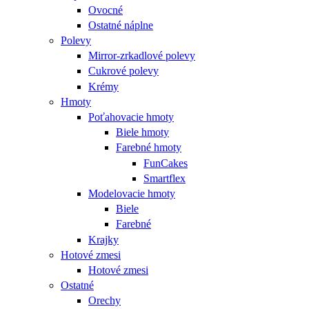
Ovocné
Ostatné náplne
Polevy
Mirror-zrkadlové polevy
Cukrové polevy
Krémy
Hmoty
Poťahovacie hmoty
Biele hmoty
Farebné hmoty
FunCakes
Smartflex
Modelovacie hmoty
Biele
Farebné
Krajky
Hotové zmesi
Hotové zmesi
Ostatné
Orechy