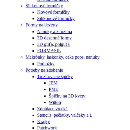
Silikónové formičky
Kovové formičky
Silikónové formičky
Formy na dezerty
Nanuky a zmrzlina
3D dezertné formy
3D guľa, polguľa
FORMASIL
Makrónky, laskonky, cake pops, nanuky
Podložky
Potreby na zdobenie
Trezírovacie špičky
JEM
PME
Špičky na 3D kvety
Wilton
Zdobiace vrecká
Stencils, pečiatky, valčeky a i.
Krajky
Patchwork