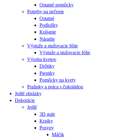
Ostatné pomôcky
Potreby na pečenie
Ostatné
Podložky
Krájanie
Náradie
Výstuže a stužovacie fólie
Výstuže a stužovacie fólie
Výroba kvetov
Drôtiky
Piestiky
Pomôcky na kvety
Pralinky a práca s čokoládou
Jedlé obrázky
Dekorácie
Jedlé
3D gule
Krajky
Posypy
Máčik