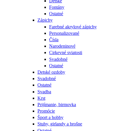
Detské
Fontány
Ostatné
Zápichy
Farebné akrylové zápichy
Personalizované
Čísla
Narodeninové
Cirkevné sviatosti
Svadobné
Ostatné
Detské ozdoby
Svadobné
Ostatné
Svadba
Krst
Prijímanie, birmovka
Promócie
Šport a hobby
Stuhy, girlandy a brošne
Ostatné