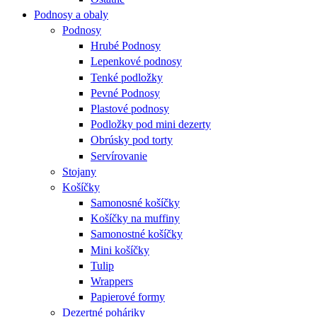
Podnosy a obaly
Podnosy
Hrubé Podnosy
Lepenkové podnosy
Tenké podložky
Pevné Podnosy
Plastové podnosy
Podložky pod mini dezerty
Obrúsky pod torty
Servírovanie
Stojany
Košíčky
Samonosné košíčky
Košíčky na muffiny
Samonostné košíčky
Mini košíčky
Tulip
Wrappers
Papierové formy
Dezertné poháriky