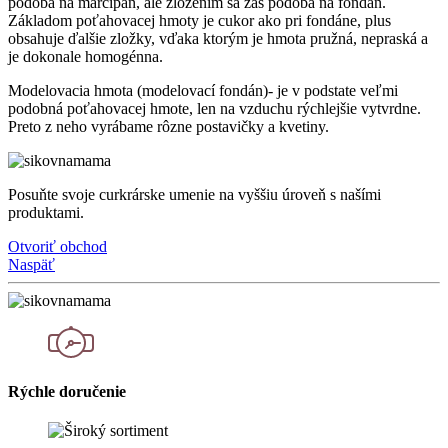
podobá na marcipán, ale zložením sa zas podobá na fondán.
Základom poťahovacej hmoty je cukor ako pri fondáne, plus
obsahuje ďalšie zložky, vďaka ktorým je hmota pružná, nepraská a
je dokonale homogénna.
Modelovacia hmota (modelovací fondán)- je v podstate veľmi
podobná poťahovacej hmote, len na vzduchu rýchlejšie vytvrdne.
Preto z neho vyrábame rôzne postavičky a kvetiny.
Posuňte svoje curkrárske umenie na vyššiu úroveň s našími
produktami.
Otvoriť obchod
Naspäť
Rýchle doručenie