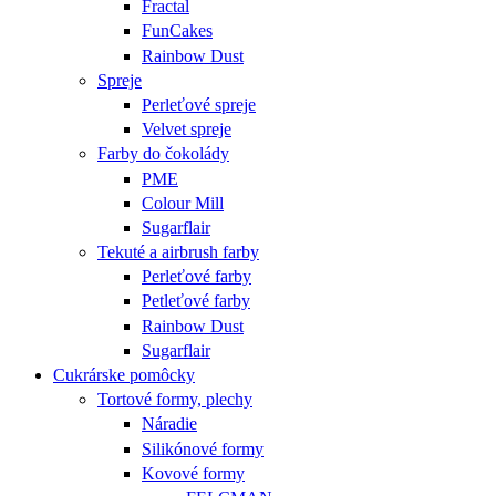
Fractal
FunCakes
Rainbow Dust
Spreje
Perleťové spreje
Velvet spreje
Farby do čokolády
PME
Colour Mill
Sugarflair
Tekuté a airbrush farby
Perleťové farby
Petleťové farby
Rainbow Dust
Sugarflair
Cukrárske pomôcky
Tortové formy, plechy
Náradie
Silikónové formy
Kovové formy