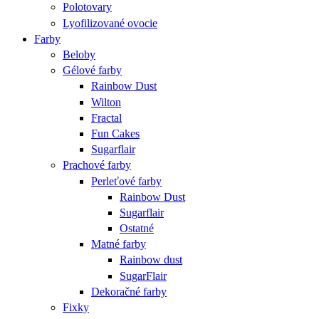
Polotovary
Lyofilizované ovocie
Farby
Beloby
Gélové farby
Rainbow Dust
Wilton
Fractal
Fun Cakes
Sugarflair
Prachové farby
Perleťové farby
Rainbow Dust
Sugarflair
Ostatné
Matné farby
Rainbow dust
SugarFlair
Dekoračné farby
Fixky