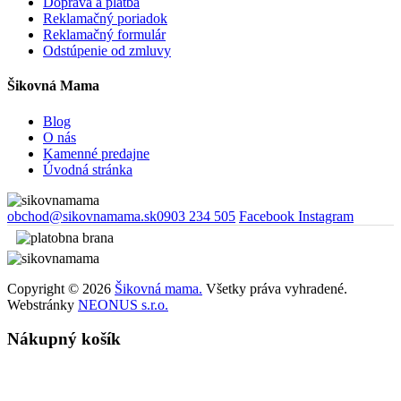
Doprava a platba
Reklamačný poriadok
Reklamačný formulár
Odstúpenie od zmluvy
Šikovná Mama
Blog
O nás
Kamenné predajne
Úvodná stránka
obchod@sikovnamama.sk
0903 234 505
Facebook
Instagram
Copyright © 2026
Šikovná mama.
Všetky práva vyhradené.
Webstránky
NEONUS s.r.o.
Nákupný košík