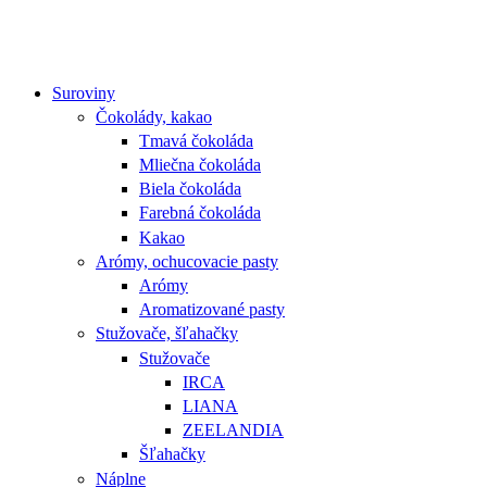
Suroviny
Čokolády, kakao
Tmavá čokoláda
Mliečna čokoláda
Biela čokoláda
Farebná čokoláda
Kakao
Arómy, ochucovacie pasty
Arómy
Aromatizované pasty
Stužovače, šľahačky
Stužovače
IRCA
LIANA
ZEELANDIA
Šľahačky
Náplne