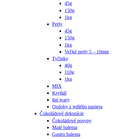
45g
150g
1kg
Perly
45g
150g
1kg
Veľké perly 5 – 10mm
Tyčinky
40g
110g
1kg
MIX
Kryštál
Iné tvary
Ozdoby z jedlého papiera
Čokoládové dekorácie
Čokoládové posypy
Malé balenia
Gastro balenia