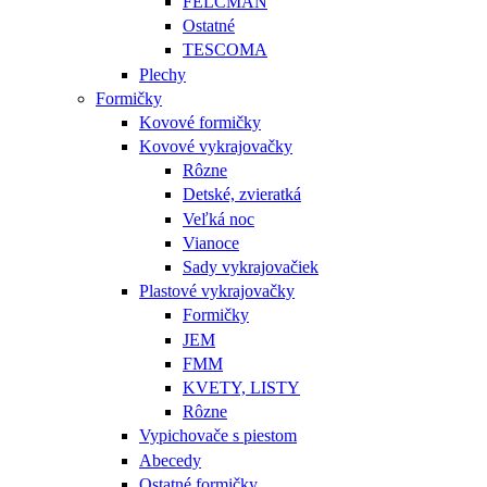
FELCMAN
Ostatné
TESCOMA
Plechy
Formičky
Kovové formičky
Kovové vykrajovačky
Rôzne
Detské, zvieratká
Veľká noc
Vianoce
Sady vykrajovačiek
Plastové vykrajovačky
Formičky
JEM
FMM
KVETY, LISTY
Rôzne
Vypichovače s piestom
Abecedy
Ostatné formičky