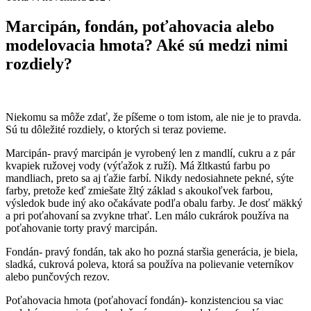
Marcipán, fondán, poťahovacia alebo
modelovacia hmota? Aké sú medzi nimi
rozdiely?
Niekomu sa môže zdať, že píšeme o tom istom, ale nie je to pravda.
Sú tu dôležité rozdiely, o ktorých si teraz povieme.
Marcipán- pravý marcipán je vyrobený len z mandlí, cukru a z pár
kvapiek ružovej vody (výťažok z ruží). Má žltkastú farbu po
mandliach, preto sa aj ťažie farbí. Nikdy nedosiahnete pekné, sýte
farby, pretože keď zmiešate žltý základ s akoukoľvek farbou,
výsledok bude iný ako očakávate podľa obalu farby. Je dosť mäkký
a pri poťahovaní sa zvykne trhať. Len málo cukrárok používa na
poťahovanie torty pravý marcipán.
Fondán- pravý fondán, tak ako ho pozná staršia generácia, je biela,
sladká, cukrová poleva, ktorá sa používa na polievanie veterníkov
alebo punčových rezov.
Poťahovacia hmota (poťahovací fondán)- konzistenciou sa viac