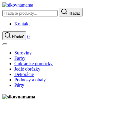
Hľadať
Kontakt
0
Hľadať
Suroviny
Farby
Cukrárske pomôcky
Jedlé obrázky
Dekorácie
Podnosy a obaly
Párty