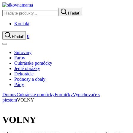
Hľadať
Kontakt
0
Hľadať
Suroviny
Farby
Cukrárske pomôcky
Jedlé obrázky
Dekorácie
Podnosy a obaly
Párty
Domov
Cukrárske pomôcky
Formičky
Vypichovače s
piestom
VOLNY
VOLNY