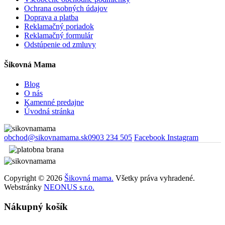
Ochrana osobných údajov
Doprava a platba
Reklamačný poriadok
Reklamačný formulár
Odstúpenie od zmluvy
Šikovná Mama
Blog
O nás
Kamenné predajne
Úvodná stránka
obchod@sikovnamama.sk
0903 234 505
Facebook
Instagram
Copyright © 2026
Šikovná mama.
Všetky práva vyhradené.
Webstránky
NEONUS s.r.o.
Nákupný košík