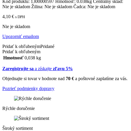
Kód produktu:
1300000597
Hmotnosť:
0.038kg
Centrálny sklad:
Nie je skladom
Žilina:
Nie je skladom
Čadca:
Nie je skladom
4,10
€
s DPH
Nie je skladom
Upozorniť emailom
Pridať k obľubeným
Pridané
Pridať k obľubeným
Hmotnosť
0,038 kg
Zaregistrujte sa
a získajte
zľavu 5%
Objednajte si tovar v hodnote nad
70 €
a poštovné zaplatíme za vás.
Pozrieť podmienky dopravy
Rýchle doručenie
Široký sortiment