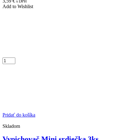
3,59
€
s DPH
Add to Wishlist
Pridať do košíka
Skladom
Vypichovač Mini srdiečka 3ks