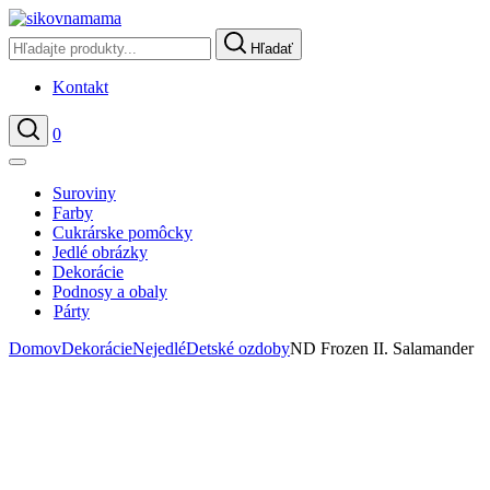
Hľadať
Kontakt
0
Hľadať
Suroviny
Farby
Cukrárske pomôcky
Jedlé obrázky
Dekorácie
Podnosy a obaly
Párty
Domov
Dekorácie
Nejedlé
Detské ozdoby
ND Frozen II. Salamander