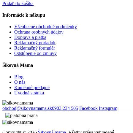
Pridať do košíka
Informácie k nákupu
Všeobecné obchodné podmienky
Ochrana osobných údajov
Doprava a platba
Reklamačný poriadok
Reklamačný formulár
Odstúpenie od zmluvy
Šikovná Mama
Blog
O nás
Kamenné predajne
Úvodná stránka
obchod@sikovnamama.sk
0903 234 505
Facebook
Instagram
Copyright © 2026
Šikovná mama.
Všetky práva vyhradené.