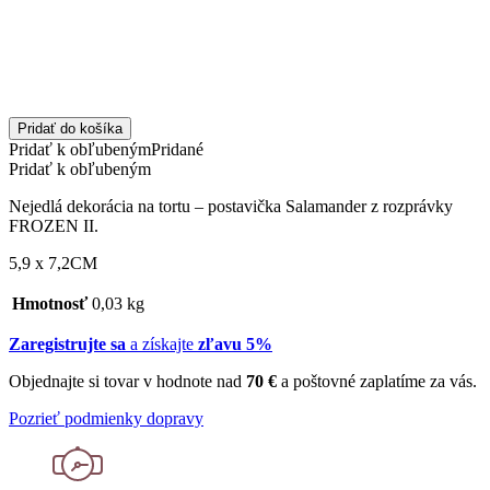
Pridať do košíka
Pridať k obľubeným
Pridané
Pridať k obľubeným
Nejedlá dekorácia na tortu – postavička Salamander z rozprávky
FROZEN II.
5,9 x 7,2CM
Hmotnosť
0,03 kg
Zaregistrujte sa
a získajte
zľavu 5%
Objednajte si tovar v hodnote nad
70 €
a poštovné zaplatíme za vás.
Pozrieť podmienky dopravy