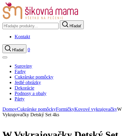
Hľadať
Kontakt
0
Hľadať
Suroviny
Farby
Cukrárske pomôcky
Jedlé obrázky
Dekorácie
Podnosy a obaly
Párty
Domov
Cukrárske pomôcky
Formičky
Kovové vykrajovačky
W
Vykrajovačky Detský Set 4ks
W Vykrajovačky Detský Set