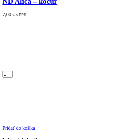
ND Alica – kocúr
7,00
€
s DPH
Pridať do košíka