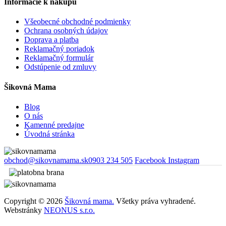
Informácie k nákupu
Všeobecné obchodné podmienky
Ochrana osobných údajov
Doprava a platba
Reklamačný poriadok
Reklamačný formulár
Odstúpenie od zmluvy
Šikovná Mama
Blog
O nás
Kamenné predajne
Úvodná stránka
obchod@sikovnamama.sk
0903 234 505
Facebook
Instagram
Copyright © 2026
Šikovná mama.
Všetky práva vyhradené.
Webstránky
NEONUS s.r.o.