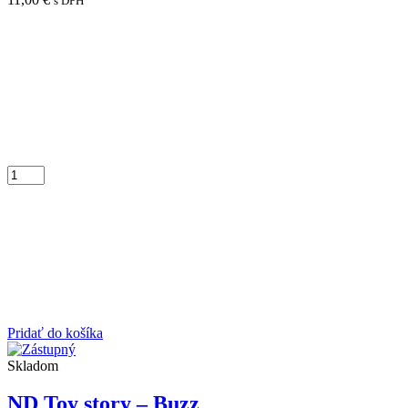
s DPH
Pridať do košíka
Skladom
ND Toy story – Buzz