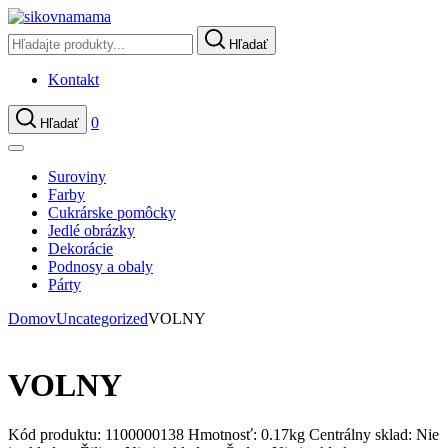
Hľadať
Kontakt
0
Hľadať
Suroviny
Farby
Cukrárske pomôcky
Jedlé obrázky
Dekorácie
Podnosy a obaly
Párty
Domov
Uncategorized
VOLNY
VOLNY
Kód produktu:
1100000138
Hmotnosť:
0.17kg
Centrálny sklad:
Nie