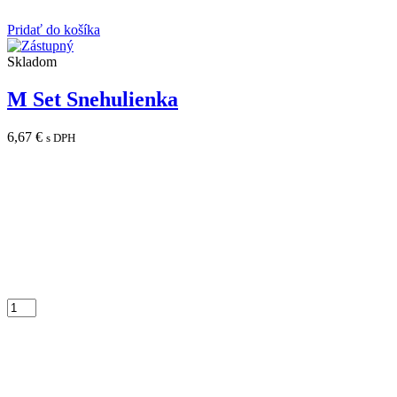
Pridať do košíka
Skladom
M Set Snehulienka
6,67
€
s DPH