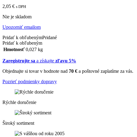
2,05
€
s DPH
Nie je skladom
Upozorniť emailom
Pridať k obľubeným
Pridané
Pridať k obľubeným
Hmotnosť
0,027 kg
Zaregistrujte sa
a získajte
zľavu 5%
Objednajte si tovar v hodnote nad
70 €
a poštovné zaplatíme za vás.
Pozrieť podmienky dopravy
Rýchle doručenie
Široký sortiment