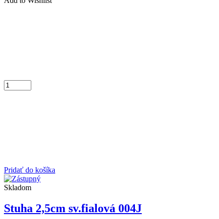
Add to Wishlist
Pridať do košíka
Skladom
Stuha 2,5cm sv.fialová 004J