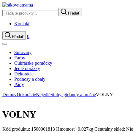
Hľadať
Kontakt
0
Hľadať
Suroviny
Farby
Cukrárske pomôcky
Jedlé obrázky
Dekorácie
Podnosy a obaly
Párty
Domov
Dekorácie
Nejedlé
Stuhy, girlandy a brošne
VOLNY
VOLNY
Kód produktu:
1500001813
Hmotnosť:
0.027kg
Centrálny sklad:
Nie