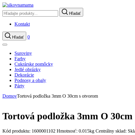
Hľadať
Kontakt
0
Hľadať
Suroviny
Farby
Cukrárske pomôcky
Jedlé obrázky
Dekorácie
Podnosy a obaly
Párty
Domov
Tortová podložka 3mm O 30cm s otvorom
Tortová podložka 3mm O 30cm 
Kód produktu:
1600001102
Hmotnosť:
0.015kg
Centrálny sklad:
Skl