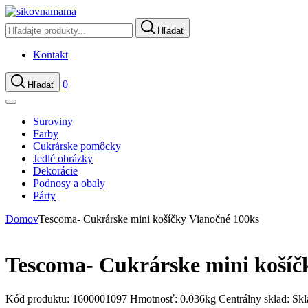
Hľadať
Kontakt
0
Hľadať
Suroviny
Farby
Cukrárske pomôcky
Jedlé obrázky
Dekorácie
Podnosy a obaly
Párty
Domov
Tescoma- Cukrárske mini košíčky Vianočné 100ks
Tescoma- Cukrárske mini košíč
Kód produktu:
1600001097
Hmotnosť:
0.036kg
Centrálny sklad:
Sk