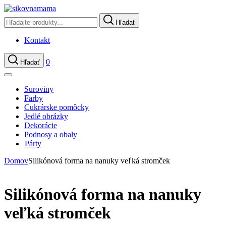
Hľadať
Kontakt
0
Hľadať
Suroviny
Farby
Cukrárske pomôcky
Jedlé obrázky
Dekorácie
Podnosy a obaly
Párty
Domov
Silikónová forma na nanuky veľká stromček
Silikónová forma na nanuky
veľká stromček