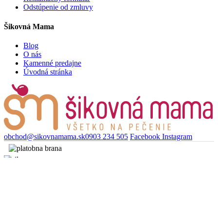
Odstúpenie od zmluvy
Šikovná Mama
Blog
O nás
Kamenné predajne
Úvodná stránka
obchod@sikovnamama.sk
0903 234 505
Facebook
Instagram
Copyright © 2026
Šikovná mama.
Všetky práva vyhradené.
Webstránky
NEONUS s.r.o.
Nákupný košík