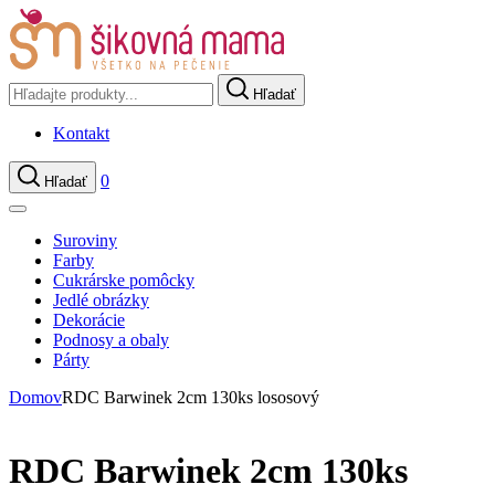
Hľadať
Kontakt
0
Hľadať
Suroviny
Farby
Cukrárske pomôcky
Jedlé obrázky
Dekorácie
Podnosy a obaly
Párty
Domov
RDC Barwinek 2cm 130ks lososový
RDC Barwinek 2cm 130ks