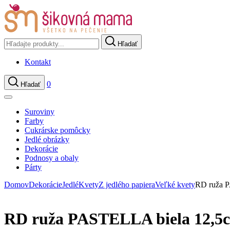
Hľadať
Kontakt
0
Hľadať
Suroviny
Farby
Cukrárske pomôcky
Jedlé obrázky
Dekorácie
Podnosy a obaly
Párty
Domov
Dekorácie
Jedlé
Kvety
Z jedlého papiera
Veľké kvety
RD ruža 
RD ruža PASTELLA biela 12,5