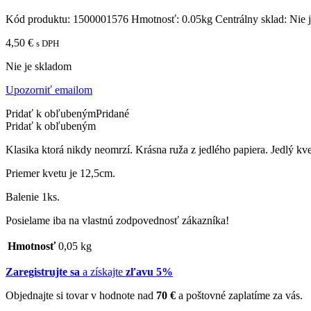
Kód produktu:
1500001576
Hmotnosť:
0.05kg
Centrálny sklad:
Nie 
4,50
€
s DPH
Nie je skladom
Upozorniť emailom
Pridať k obľubeným
Pridané
Pridať k obľubeným
Klasika ktorá nikdy neomrzí. Krásna ruža z jedlého papiera. Jedlý kv
Priemer kvetu je 12,5cm.
Balenie 1ks.
Posielame iba na vlastnú zodpovednosť zákazníka!
Hmotnosť
0,05 kg
Zaregistrujte sa
a získajte
zľavu 5%
Objednajte si tovar v hodnote nad
70 €
a poštovné zaplatíme za vás.