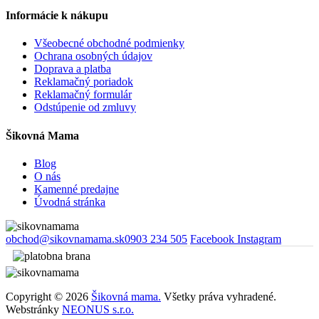
Informácie k nákupu
Všeobecné obchodné podmienky
Ochrana osobných údajov
Doprava a platba
Reklamačný poriadok
Reklamačný formulár
Odstúpenie od zmluvy
Šikovná Mama
Blog
O nás
Kamenné predajne
Úvodná stránka
obchod@sikovnamama.sk
0903 234 505
Facebook
Instagram
Copyright © 2026
Šikovná mama.
Všetky práva vyhradené.
Webstránky
NEONUS s.r.o.