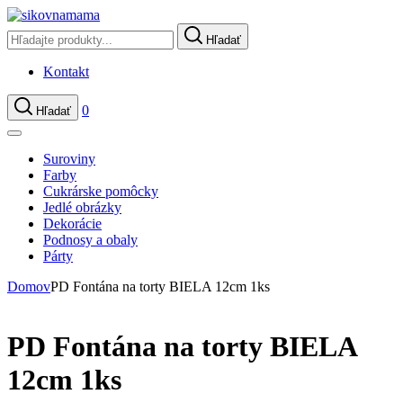
Hľadať
Kontakt
0
Hľadať
Suroviny
Farby
Cukrárske pomôcky
Jedlé obrázky
Dekorácie
Podnosy a obaly
Párty
Domov
PD Fontána na torty BIELA 12cm 1ks
PD Fontána na torty BIELA
12cm 1ks