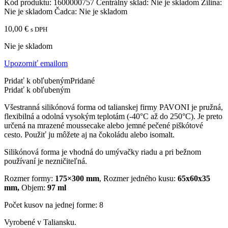
Kód produktu:
1600000757
Centrálny sklad:
Nie je skladom
Žilina:
Nie je skladom
Čadca:
Nie je skladom
10,00
€
s DPH
Nie je skladom
Upozorniť emailom
Pridať k obľubeným
Pridané
Pridať k obľubeným
Všestranná silikónová forma od talianskej firmy PAVONI je pružná,
flexibilná a odolná vysokým teplotám (-40°C až do 250°C). Je preto
určená na mrazené moussecake alebo jemné pečené piškótové
cesto. Použiť ju môžete aj na čokoládu alebo isomalt.
Silikónová forma je vhodná do umývačky riadu a pri bežnom
používaní je nezničiteľná.
Rozmer formy:
175×300 mm
, Rozmer jedného kusu:
65x60x35
mm,
Objem:
97 ml
Počet kusov na jednej forme: 8
Vyrobené v Taliansku.