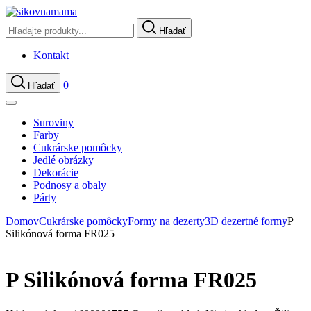
Hľadať
Kontakt
0
Hľadať
Suroviny
Farby
Cukrárske pomôcky
Jedlé obrázky
Dekorácie
Podnosy a obaly
Párty
Domov
Cukrárske pomôcky
Formy na dezerty
3D dezertné formy
P
Silikónová forma FR025
P Silikónová forma FR025