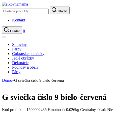
Hľadať
Kontakt
0
Hľadať
Suroviny
Farby
Cukrárske pomôcky
Jedlé obrázky
Dekorácie
Podnosy a obaly
Párty
Domov
G sviečka číslo 9 bielo-červená
G sviečka číslo 9 bielo-červená
Kód produktu:
1500002435
Hmotnosť:
0.026kg
Centrálny sklad:
Nie