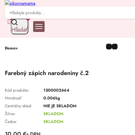
0
Hľadať
Domov
Farebný zápich narodeniny č.2
Kód produktu:
1500002464
Hmotnosť:
0.006kg
Centrálny sklad:
NIE JE SKLADOM
Žilina:
SKLADOM
Čadca:
SKLADOM
10,00
€
s DPH