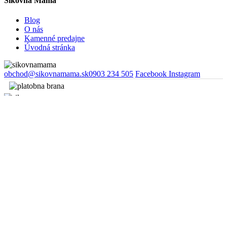
Šikovná Mama
Blog
O nás
Kamenné predajne
Úvodná stránka
obchod@sikovnamama.sk
0903 234 505
Facebook
Instagram
Copyright © 2026
Šikovná mama.
Všetky práva vyhradené.
Webstránky
NEONUS s.r.o.
Nákupný košík