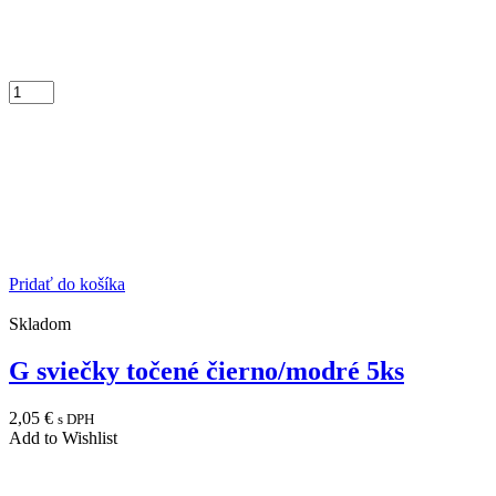
Pridať do košíka
Skladom
G sviečky točené čierno/modré 5ks
2,05
€
s DPH
Add to Wishlist