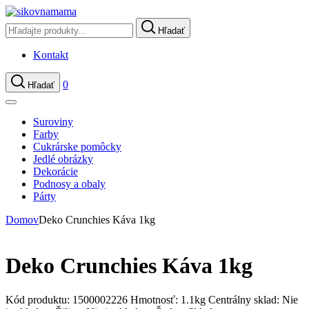
Hľadať
Kontakt
0
Hľadať
Suroviny
Farby
Cukrárske pomôcky
Jedlé obrázky
Dekorácie
Podnosy a obaly
Párty
Domov
Deko Crunchies Káva 1kg
Deko Crunchies Káva 1kg
Kód produktu:
1500002226
Hmotnosť:
1.1kg
Centrálny sklad:
Nie