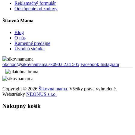
Reklamačný formulár
Odstúpenie od zmluvy
Šikovná Mama
Blog
O nás
Kamenné predajne
Úvodná stránka
obchod@sikovnamama.sk
0903 234 505
Facebook
Instagram
Copyright © 2026
Šikovná mama.
Všetky práva vyhradené.
Webstránky
NEONUS s.r.o.
Nákupný košík