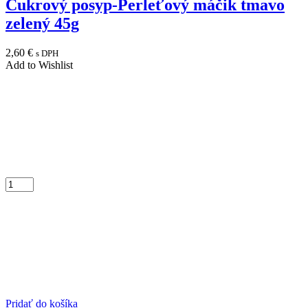
Cukrový posyp-Perleťový máčik tmavo
zelený 45g
2,60
€
s DPH
Add to Wishlist
Pridať do košíka