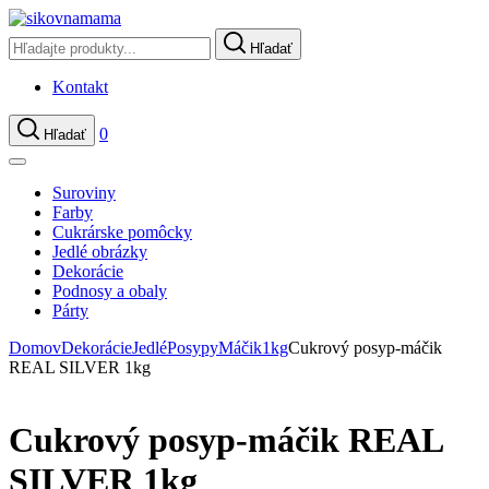
Hľadať
Kontakt
0
Hľadať
Suroviny
Farby
Cukrárske pomôcky
Jedlé obrázky
Dekorácie
Podnosy a obaly
Párty
Domov
Dekorácie
Jedlé
Posypy
Máčik
1kg
Cukrový posyp-máčik
REAL SILVER 1kg
Cukrový posyp-máčik REAL
SILVER 1kg