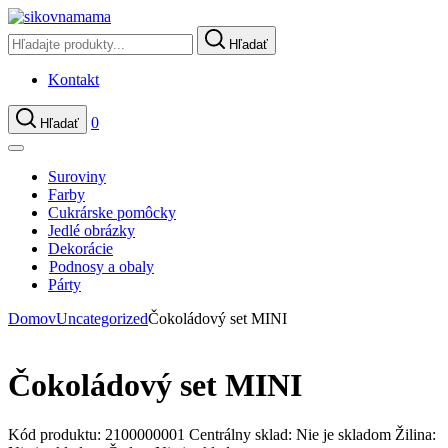
Hľadať
Kontakt
0
Hľadať
Suroviny
Farby
Cukrárske pomôcky
Jedlé obrázky
Dekorácie
Podnosy a obaly
Párty
Domov
Uncategorized
Čokoládový set MINI
Čokoládový set MINI
Kód produktu:
2100000001
Centrálny sklad:
Nie je skladom
Žilina: