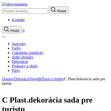
Hľadať
Kontakt
0
Hľadať
Suroviny
Farby
Cukrárske pomôcky
Jedlé obrázky
Dekorácie
Podnosy a obaly
Párty
Domov
Dekorácie
Nejedlé
Šport a hobby
C Plast.dekorácia sada pre
turistu
C Plast.dekorácia sada pre
turistu