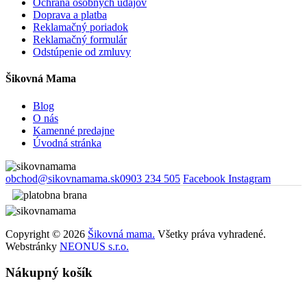
Ochrana osobných údajov
Doprava a platba
Reklamačný poriadok
Reklamačný formulár
Odstúpenie od zmluvy
Šikovná Mama
Blog
O nás
Kamenné predajne
Úvodná stránka
obchod@sikovnamama.sk
0903 234 505
Facebook
Instagram
Copyright © 2026
Šikovná mama.
Všetky práva vyhradené.
Webstránky
NEONUS s.r.o.
Nákupný košík