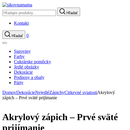
Hľadať
Kontakt
0
Hľadať
Suroviny
Farby
Cukrárske pomôcky
Jedlé obrázky
Dekorácie
Podnosy a obaly
Párty
Domov
Dekorácie
Nejedlé
Zápichy
Cirkevné sviatosti
Akrylový
zápich – Prvé sväté prijímanie
Akrylový zápich – Prvé sväté
prijímanie