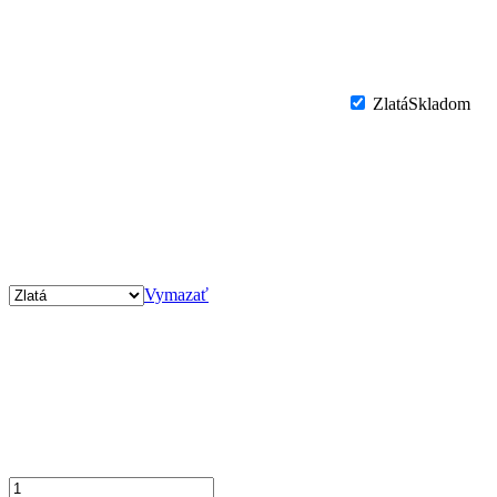
Zlatá
Skladom
Vymazať