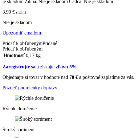
je skladom
Žilina:
Nie je skladom
Čadca:
Nie je skladom
3,90
€
s DPH
Nie je skladom
Upozorniť emailom
Pridať k obľubeným
Pridané
Pridať k obľubeným
Hmotnosť
0,17 kg
Zaregistrujte sa
a získajte
zľavu 5%
Objednajte si tovar v hodnote nad
70 €
a poštovné zaplatíme za vás.
Pozrieť podmienky dopravy
Rýchle doručenie
Široký sortiment