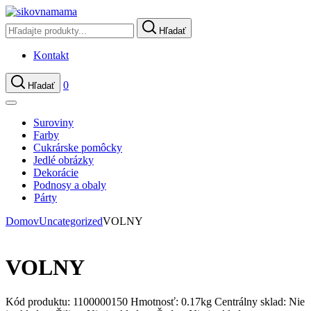
Hľadať
Kontakt
0
Hľadať
Suroviny
Farby
Cukrárske pomôcky
Jedlé obrázky
Dekorácie
Podnosy a obaly
Párty
Domov
Uncategorized
VOLNY
VOLNY
Kód produktu:
1100000150
Hmotnosť:
0.17kg
Centrálny sklad:
Nie