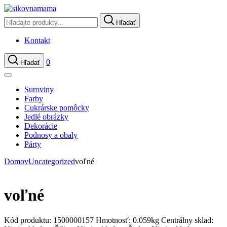
Hľadať
Kontakt
0
Hľadať
Suroviny
Farby
Cukrárske pomôcky
Jedlé obrázky
Dekorácie
Podnosy a obaly
Párty
Domov
Uncategorized
voľné
voľné
Kód produktu:
1500000157
Hmotnosť:
0.059kg
Centrálny sklad: