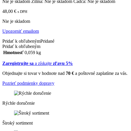
Nie je skladom
Žilina:
Nie je skladom
Čadca:
Nie je skladom
48,00
€
s DPH
Nie je skladom
Upozorniť emailom
Pridať k obľubeným
Pridané
Pridať k obľubeným
Hmotnosť
0,059 kg
Zaregistrujte sa
a získajte
zľavu 5%
Objednajte si tovar v hodnote nad
70 €
a poštovné zaplatíme za vás.
Pozrieť podmienky dopravy
Rýchle doručenie
Široký sortiment