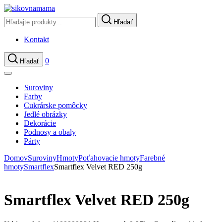
Hľadať
Kontakt
0
Hľadať
Suroviny
Farby
Cukrárske pomôcky
Jedlé obrázky
Dekorácie
Podnosy a obaly
Párty
Domov
Suroviny
Hmoty
Poťahovacie hmoty
Farebné
hmoty
Smartflex
Smartflex Velvet RED 250g
Smartflex Velvet RED 250g