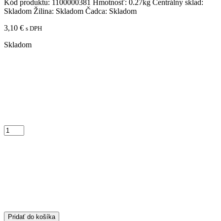
Kód produktu:
1100000381
Hmotnosť:
0.27kg
Centrálny sklad:
Skladom
Žilina:
Skladom
Čadca:
Skladom
3,10
€
s DPH
Skladom
Pridať do košíka