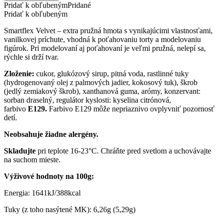
Pridať k obľubeným
Pridané
Pridať k obľubeným
Smartflex Velvet – extra pružná hmota s vynikajúcimi vlastnosťami,
vanilkovej príchute, vhodná k poťahovaniu torty a modelovaniu
figúrok. Pri modelovaní aj poťahovaní je veľmi pružná, nelepí sa,
rýchle si drží tvar.
Zloženie:
cukor, glukózový sirup, pitná voda, rastlinné tuky
(hydrogenovaný olej z palmových jadier, kokosový tuk), škrob
(jedlý zemiakový škrob), xanthanová guma, arómy, konzervant:
sorban draselný, regulátor kyslosti: kyselina citrónová,
farbivo
E129.
Farbivo E129 môže nepriaznivo ovplyvniť pozornosť
detí.
Neobsahuje žiadne alergény.
Skladujte
pri teplote 16-23°C. Chráňte pred svetlom a uchovávajte
na suchom mieste.
Výživové hodnoty na 100g:
Energia: 1641kJ/388kcal
Tuky (z toho nasýtené MK): 6,26g (5,29g)